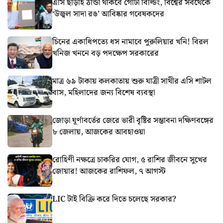
এসি ছাড়াই ঠান্ডা থাকবে গোটা বিল্ডিং, বিশ্বের সবথেকে
‘উজ্বল সাদা রঙ’ আবিষ্কার গবেষকদের
চিনের একাধিপত্যে ধস নামাবে পুরুলিয়ার খনি! বিরল
খনিজ খননে বড় পদক্ষেপ সরকারের
মাত্র ৬৯ টাকায় কলকাতায় শুরু যাত্রী সাথীর এসি শাটল
বাস, মহিলাদের জন্য বিশেষ ব্যবস্থা
জোড়া ঘূর্ণাবর্তের জেরে ভারী বৃষ্টির সম্ভাবনা দক্ষিণবঙ্গের
৮ জেলায়, আজকের আবহাওয়া
রোহিণী নক্ষত্রে চাকরির যোগ, ৫ রাশির জীবনে সুখের
জোয়ার! আজকের রাশিফল, ৭ আগস্ট
LIC টাই বিক্রি করে দিতে চলেছে সরকার?