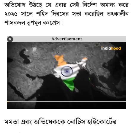
অভিযোগ উঠছে যে এবার সেই নির্দেশ অমান্য করে
২০২৫ সালে শহিদ দিবসের সভা করেছিল তৎকালীন
শাসকদল তৃণমূল কংগ্রেস।
Advertisement
মমতা এবং অভিষেককে নোটিস হাইকোর্টের