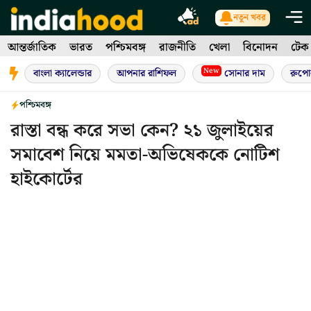
Skip
নতুন খবর
to
আন্তর্জাতিক
ভারত
পশ্চিমবঙ্গ
রাজনীতি
খেলা
বিনোদন
টেক
content
New
বাংলা ক্যালেন্ডার
আপনার রাশিফল
সোনার দাম
রুপো
পশ্চিমবঙ্গ
রাস্তা বন্ধ করে সভা কেন? ২১ জুলাইয়ের
সমাবেশ নিয়ে মমতা-অভিষেককে নোটিশ
হাইকোর্টের