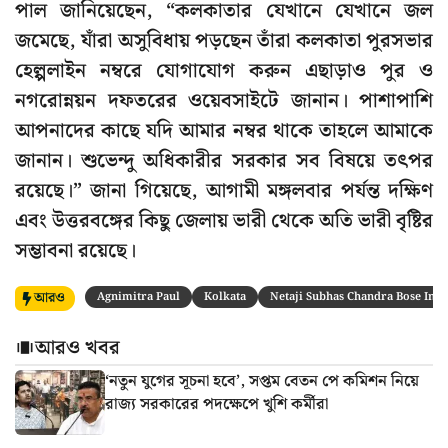
পাল জানিয়েছেন, “কলকাতার যেখানে যেখানে জল
জমেছে, যাঁরা অসুবিধায় পড়ছেন তাঁরা কলকাতা পুরসভার
হেল্পলাইন নম্বরে যোগাযোগ করুন এছাড়াও পুর ও
নগরোন্নয়ন দফতরের ওয়েবসাইটে জানান। পাশাপাশি
আপনাদের কাছে যদি আমার নম্বর থাকে তাহলে আমাকে
জানান। শুভেন্দু অধিকারীর সরকার সব বিষয়ে তৎপর
রয়েছে।” জানা গিয়েছে, আগামী মঙ্গলবার পর্যন্ত দক্ষিণ
এবং উত্তরবঙ্গের কিছু জেলায় ভারী থেকে অতি ভারী বৃষ্টির
সম্ভাবনা রয়েছে।
আরও
Agnimitra Paul
Kolkata
Netaji Subhas Chandra Bose Inte
আরও খবর
‘নতুন যুগের সূচনা হবে’, সপ্তম বেতন পে কমিশন নিয়ে
রাজ্য সরকারের পদক্ষেপে খুশি কর্মীরা