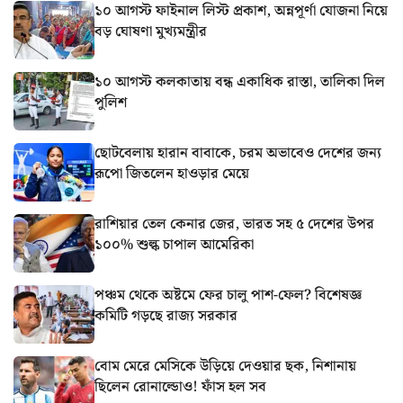
১০ আগস্ট ফাইনাল লিস্ট প্রকাশ, অন্নপূর্ণা যোজনা নিয়ে
বড় ঘোষণা মুখ্যমন্ত্রীর
১০ আগস্ট কলকাতায় বন্ধ একাধিক রাস্তা, তালিকা দিল
পুলিশ
ছোটবেলায় হারান বাবাকে, চরম অভাবেও দেশের জন্য
রূপো জিতলেন হাওড়ার মেয়ে
রাশিয়ার তেল কেনার জের, ভারত সহ ৫ দেশের উপর
১০০% শুল্ক চাপাল আমেরিকা
পঞ্চম থেকে অষ্টমে ফের চালু পাশ-ফেল? বিশেষজ্ঞ
কমিটি গড়ছে রাজ্য সরকার
বোম মেরে মেসিকে উড়িয়ে দেওয়ার ছক, নিশানায়
ছিলেন রোনাল্ডোও! ফাঁস হল সব