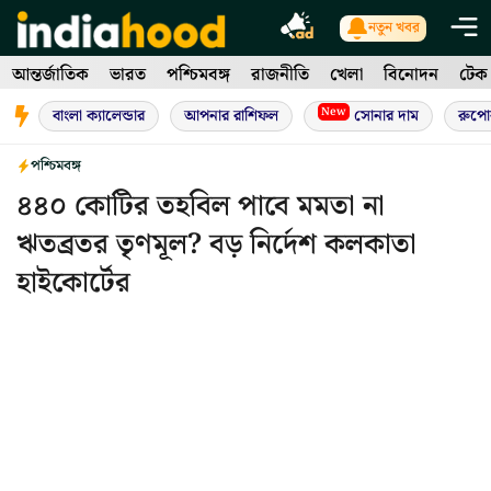
Skip
নতুন খবর
to
আন্তর্জাতিক
ভারত
পশ্চিমবঙ্গ
রাজনীতি
খেলা
বিনোদন
টেক
content
New
বাংলা ক্যালেন্ডার
আপনার রাশিফল
সোনার দাম
রুপো
পশ্চিমবঙ্গ
৪৪০ কোটির তহবিল পাবে মমতা না
ঋতব্রতর তৃণমূল? বড় নির্দেশ কলকাতা
হাইকোর্টের