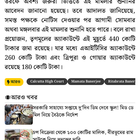
তরফে অবশ্য জরুরী ভিত্তিতে এই মামলার শুনানির
আবেদন জানানো হয়েছে। তবে আদালত জানিয়েছে,
সমস্ত পক্ষকে নোটিস দেওয়ার পর আগামী সোমবার
অথবা মঙ্গলবার এই মামলার শুনানি হতে পারে। বলে রাখা
প্রয়োজন, তৃণমূলের অ্যাকাউন্টে এই মুহূর্তে 440 কোটি
টাকার জমা রয়েছে। যার মধ্যে এআইটিসির অ্যাকাউন্টে
260 কোটি টাকা এবং ত্রিপুরা ও গোয়ার অ্যাকাউন্টে
রয়েছে 180 কোটি টাকা।
আরও
Calcutta High Court
Mamata Banerjee
Ritabrata Banerjee
আরও খবর
সরকারি সাহায্যে সপ্তাহে দু’দিন ডিম দেবে স্কুল! মিড ডে
মিল নিয়ে বৈঠকে নির্দেশ
চপ বিক্রেতা থেকে ১০০ কোটির মালিক, বীরভূমের রাম
সাউকে নিয়ে তদন্তের দাবি