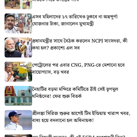
এসব মহিলাদের ১৭ তারিখেও ঢুকবে না অন্নপূর্ণা
যোজনার টাকা, জানালেন মুখ্যমন্ত্রী
প্রধানমন্ত্রীর সাথে বৈঠক করলেন NCPI সাংসদরা, কী
কথা হল? প্রকাশ্যে এল সব
পেট্রোলের পর এবার CNG, PNG-তে মেশানো হবে
বায়োগ্যাস, বড় খবর
নৈহাটির বড়মা মন্দিরে কমিটিতে ঠাঁই সেই তৃণমূল
ঘনিষ্ঠদের! ফের শুরু বিতর্ক
শ্রীলঙ্কা সিরিজ শুরুর আগেই টিম ইন্ডিয়ায় খারাপ খবর,
বাধ্য হয়ে বদলানো হল অধিনায়ক!