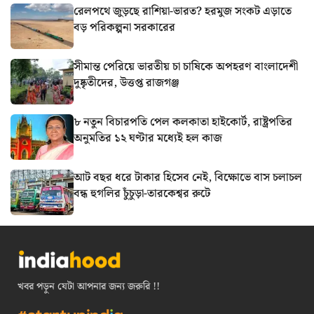
রেলপথে জুড়ছে রাশিয়া-ভারত? হরমুজ সংকট এড়াতে
বড় পরিকল্পনা সরকারের
সীমান্ত পেরিয়ে ভারতীয় চা চাষিকে অপহরণ বাংলাদেশী
দুষ্কৃতীদের, উত্তপ্ত রাজগঞ্জ
৮ নতুন বিচারপতি পেল কলকাতা হাইকোর্ট, রাষ্ট্রপতির
অনুমতির ১২ ঘণ্টার মধ্যেই হল কাজ
আট বছর ধরে টাকার হিসেব নেই, বিক্ষোভে বাস চলাচল
বন্ধ হুগলির চুঁচুড়া-তারকেশ্বর রুটে
খবর পড়ুন যেটা আপনার জন্য জরুরি !!