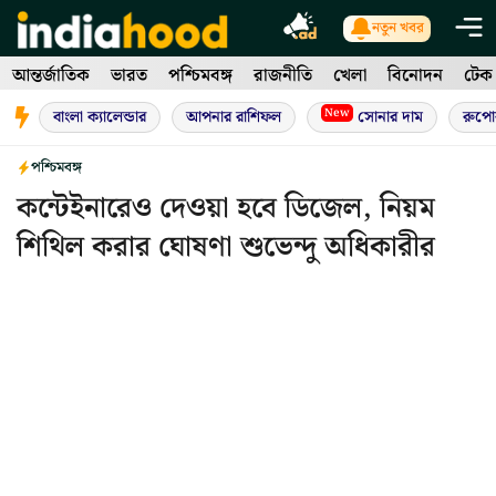
Skip
নতুন খবর
to
আন্তর্জাতিক
ভারত
পশ্চিমবঙ্গ
রাজনীতি
খেলা
বিনোদন
টেক
content
New
বাংলা ক্যালেন্ডার
আপনার রাশিফল
সোনার দাম
রুপো
পশ্চিমবঙ্গ
কন্টেইনারেও দেওয়া হবে ডিজেল, নিয়ম
শিথিল করার ঘোষণা শুভেন্দু অধিকারীর