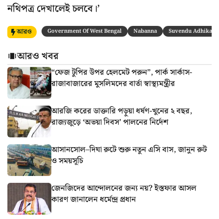
নথিপত্র দেখালেই চলবে।’
আরও
Government Of West Bengal
Nabanna
Suvendu Adhikari
আরও খবর
“ফেজ টুপির উপর হেলমেট পরুন”, পার্ক সার্কাস-
রাজাবাজারের মুসলিমদের বার্তা স্বাস্থ্যমন্ত্রীর
আরজি করের ডাক্তারি পড়ুয়া ধর্ষণ-খুনের ২ বছর,
রাজ্যজুড়ে ‘অভয়া দিবস’ পালনের নির্দেশ
আসানসোল–দিঘা রুটে শুরু নতুন এসি বাস, জানুন রুট
ও সময়সূচি
জেনজিদের আন্দোলনের জন্য নয়? ইস্তফার আসল
কারণ জানালেন ধর্মেন্দ্র প্রধান