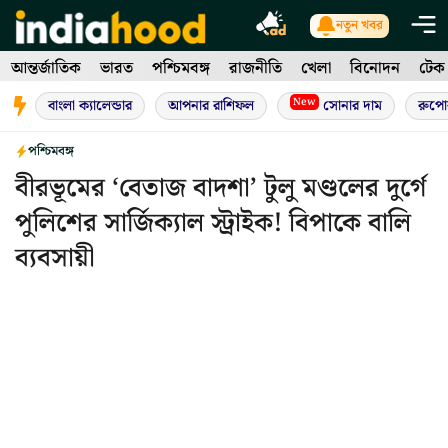
Skip
নতুন খবর
to
আন্তর্জাতিক
ভারত
পশ্চিমবঙ্গ
রাজনীতি
খেলা
বিনোদন
টেক
content
New
বাংলা ক্যালেন্ডার
আপনার রাশিফল
সোনার দাম
রুপো
পশ্চিমবঙ্গ
বীরভূমের ‘বেতাজ বাদশা’ টুলু মণ্ডলের দুর্গে
পুলিশের সার্জিক্যাল স্ট্রাইক! বিপাকে বালি
ব্যবসায়ী