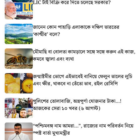
LIC টাই বিক্রি করে দিতে চলেছে সরকার?
জানেন কোন পাহাড়ি এলাকাকে দক্ষিণ ভারতের
‘কাশ্মীর’ বলে?
মৌমাছি বা বোলতা কামড়ালে সঙ্গে সঙ্গে করুন এই কাজ,
কমবে জ্বালা এবং ব্যথা
জন্মাষ্টমীর ভোগে এইভাবেই বানিয়ে ফেলুন তালের লুচি
এবং ক্ষীর, থাকবে না তেঁতো ভাব, রইল রেসিপি
পুলিশের তোলাবাজি, অন্নপূর্ণা যোজনার টাকা…!
আজকের সেরা ১০ খবর (৬ আগস্ট)
“পশ্চিমবঙ্গ নাম আমরা…”, রাজ্যের নাম পরিবর্তন নিয়ে
স্পষ্ট বার্তা মুখ্যমন্ত্রীর