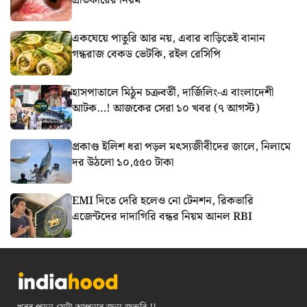
প্রতিকারের নিয়ম
একঘেয়ে পাতুরি আর নয়, এবার বাড়িতেই বানান
গন্ধরাজ বেকড ভেটকি, রইল রেসিপি
হাসপাতালে মিঠুন চক্রবর্তী, দার্জিলিং-এ বাংলাদেশী
আটক…! আজকের সেরা ১০ খবর (৭ আগস্ট)
প্রকাণ্ড ইলিশ ধরা পড়ল মৎস্যজীবীদের জালে, নিলামে
দর উঠলো ১০,৫৫০ টাকা
EMI দিতে দেরি হলেও নো টেনশন, রিকভারি
এজেন্টদের দাদাগিরি বন্ধর নিয়ম আনল RBI