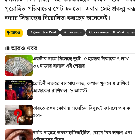
পুরোহিত পরিবারের পেট চলতো। এবার সেই প্রকল্প বন্ধ
করার সিদ্ধান্তের বিরোধিতা করছেন অনেকেই।
আরও
Agnimitra Paul
Allowance
Government Of West Bengal
আরও খবর
একটার দামে মিলেছে দুটো, ৫ হাজার টাকাকে ৭ লাখ
৩২ হাজার বানাল এই শেয়ার
রোহিনী নক্ষত্রে ব্যবসায় লাভ, কপাল খুলবে ৪ রাশির!
আজকের রাশিফল, ৮ আগস্ট
ভারতে প্রথম কোথায় এসেছিল বিদ্যুৎ? জানলে অবাক
হবেন
বর্ষায় বাড়ছে কনজাঙ্কটিভাইটিস, জেনে নিন লক্ষণ এবং