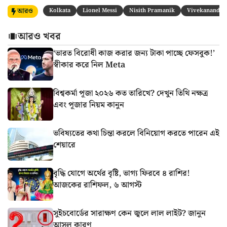
আরও
Kolkata
Lionel Messi
Nisith Pramanik
Vivekananda Y
আরও খবর
‘ভারত বিরোধী কাজ করার জন্য টাকা পাচ্ছে ফেসবুক!’
স্বীকার করে নিল Meta
বিশ্বকর্মা পূজা ২০২৬ কত তারিখে? দেখুন তিথি নক্ষত্র
এবং পূজার নিয়ম কানুন
ভবিষ্যতের কথা চিন্তা করলে বিনিয়োগ করতে পারেন এই
শেয়ারে
বৃদ্ধি যোগে অর্থের বৃষ্টি, ভাগ্য ফিরবে ৪ রাশির!
আজকের রাশিফল, ৬ আগস্ট
সুইচবোর্ডের সারাক্ষণ কেন জ্বলে লাল লাইট? জানুন
আসল কারণ