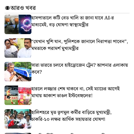
আরও খবর
হাসপাতালে কটি বেড খালি তা জানা যাবে AI-র
মাধ্যমেই, বড় ঘোষণা স্বাস্থ্যমন্ত্রীর
“যেখান খুশি যান, পুলিশকে জানালে নিরাপত্তা পাবেন”,
মমতাকে পরামর্শ মুখ্যমন্ত্রীর
সারা ভারতে চলবে হাইড্রোজেন ট্রেন? আপনার এলাকায়
কবে?
হারলে লজ্জার শেষ থাকবে না, সেই ম্যাচের আগেই
মাথায় আকাশ ভাঙল ইস্টবেঙ্গলের!
হালিশহরে মৃত তৃণমূল কর্মীর বাড়িতে মুখ্যমন্ত্রী,
চাকরি-১০ লক্ষর আর্থিক সহায়তার ঘোষণা