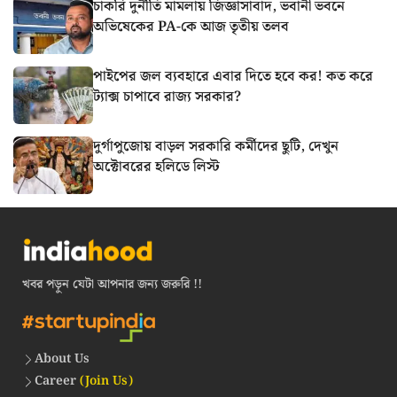
চাকরি দুর্নীতি মামলায় জিজ্ঞাসাবাদ, ভবানী ভবনে
অভিষেকের PA-কে আজ তৃতীয় তলব
পাইপের জল ব্যবহারে এবার দিতে হবে কর! কত করে
ট্যাক্স চাপাবে রাজ্য সরকার?
দুর্গাপুজোয় বাড়ল সরকারি কর্মীদের ছুটি, দেখুন
অক্টোবরের হলিডে লিস্ট
খবর পড়ুন যেটা আপনার জন্য জরুরি !!
About Us
Career
(Join Us)