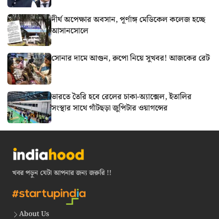
দীর্ঘ অপেক্ষার অবসান, পূর্ণাঙ্গ মেডিকেল কলেজ হচ্ছে
আসানসোলে
সোনার দামে আগুন, রুপো নিয়ে সুখবর! আজকের রেট
ভারতে তৈরি হবে রেলের চাকা-অ্যাক্সেল, ইতালির
সংস্থার সাথে গাঁটছড়া জুপিটার ওয়াগন্সের
খবর পড়ুন যেটা আপনার জন্য জরুরি !!
About Us