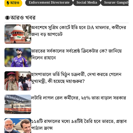
আরও
Enforcement Directorate
Social Media
Sourav Ganguly
আরও খবর
অবশেষে সুপ্রিম কোর্টে ইতি হবে DA মামলার, কর্মীদের
জন্য বড় আপডেট
ভারতের সর্বকালের সর্বশ্রেষ্ঠ ক্রিকেটার কে? জানিয়ে
দিলেন রাহানে
হাসপাতালে ভর্তি মিঠুন চক্রবর্তী, দেখা করতে গেলেন
মুখ্যমন্ত্রী, কী হয়েছে মহাগুরুর?
লটারি লাগল রেল কর্মীদের, ২৫% ভাতা বাড়াল সরকার
১১৪টি রাফালের মধ্যে ৯৪টিই তৈরি হবে ভারতে, প্রস্তাব
পাঠাল ফ্রান্স