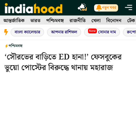
Skip
নতুন খবর
to
আন্তর্জাতিক
ভারত
পশ্চিমবঙ্গ
রাজনীতি
খেলা
বিনোদন
টেক
content
New
বাংলা ক্যালেন্ডার
আপনার রাশিফল
সোনার দাম
রুপো
পশ্চিমবঙ্গ
‘সৌরভের বাড়িতে ED হানা!’ ফেসবুকের
ভুয়ো পোস্টের বিরুদ্ধে থানায় মহারাজ