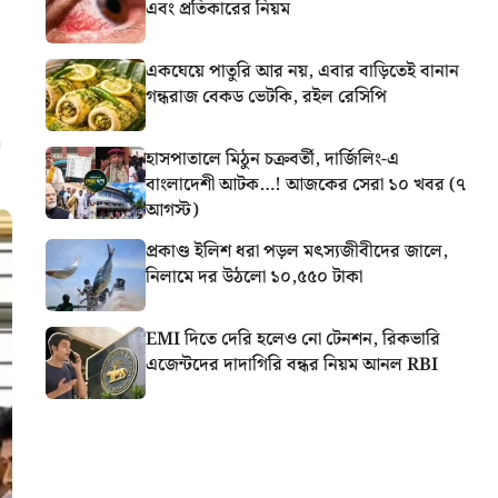
এবং প্রতিকারের নিয়ম
একঘেয়ে পাতুরি আর নয়, এবার বাড়িতেই বানান
গন্ধরাজ বেকড ভেটকি, রইল রেসিপি
হাসপাতালে মিঠুন চক্রবর্তী, দার্জিলিং-এ
বাংলাদেশী আটক…! আজকের সেরা ১০ খবর (৭
আগস্ট)
প্রকাণ্ড ইলিশ ধরা পড়ল মৎস্যজীবীদের জালে,
নিলামে দর উঠলো ১০,৫৫০ টাকা
EMI দিতে দেরি হলেও নো টেনশন, রিকভারি
এজেন্টদের দাদাগিরি বন্ধর নিয়ম আনল RBI