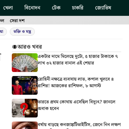
খেলা
বিনোদন
টেক
চাকরি
জ্যোতিষ
ফল
সেরা দশ
য়া
ভক্তি ও মন্ত্র
আরও খবর
ে
একটার দামে মিলেছে দুটো, ৫ হাজার টাকাকে ৭
লাখ ৩২ হাজার বানাল এই শেয়ার
রোহিনী নক্ষত্রে ব্যবসায় লাভ, কপাল খুলবে ৪
রাশির! আজকের রাশিফল, ৮ আগস্ট
ভারতে প্রথম কোথায় এসেছিল বিদ্যুৎ? জানলে
অবাক হবেন
বর্ষায় বাড়ছে কনজাঙ্কটিভাইটিস, জেনে নিন লক্ষণ