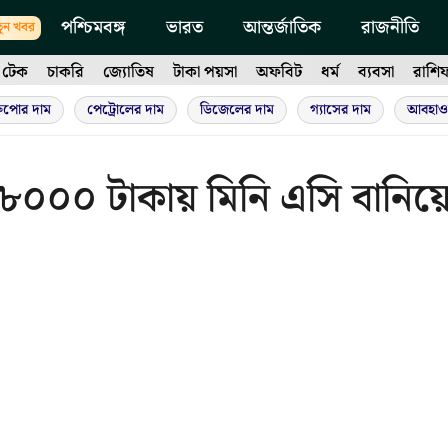
পশ্চিমবঙ্গ
ভারত
আন্তর্জাতিক
রাজনীতি
ুন খবর
টেক
চাকরি
জ্যোতিষ
টাকা পয়সা
অফবিট
ধর্ম
ব্যবসা
রাশি
ুপোর দাম
পেট্রোলের দাম
ডিজেলের দাম
গ্যাসের দাম
আবহাও
র ৮০০০ টাকায় মিনি এসি বানিয়