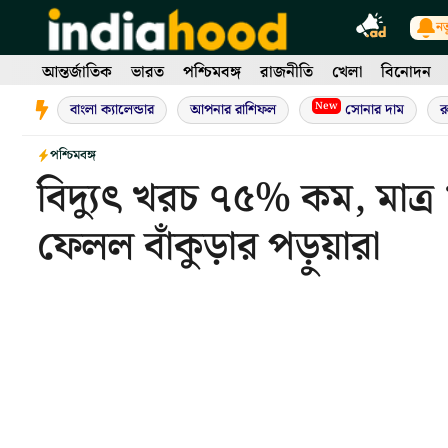
Skip
নত
to
content
আন্তর্জাতিক
ভারত
পশ্চিমবঙ্গ
রাজনীতি
খেলা
বিনোদন
New
বাংলা ক্যালেন্ডার
আপনার রাশিফল
সোনার দাম
র
পশ্চিমবঙ্গ
বিদ্যুৎ খরচ ৭৫% কম, মাত্
ফেলল বাঁকুড়ার পড়ুয়ারা