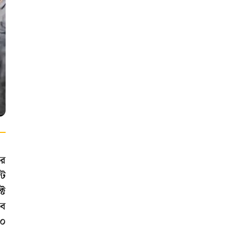
ার
্ট
্ট
বে
০০