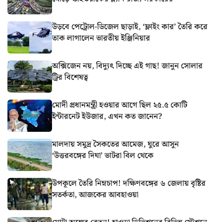
উড়বে পেট্রোল-ডিজেল ছাড়াই, ‘ফ্লাইং কার’ তৈরি করে
তাক লাগালেন ভারতীয় ইঞ্জিনিয়ার
অক্সিজেন নয়, বিদ্যুৎ দিচ্ছে এই গাছ! জানুন সোলার
ট্রির বিশেষত্ব
মোদী প্রধানমন্ত্রী হওয়ার আগে ছিল ২৫.৫ কোটি
ইন্টারনেট ইউজার, এখন কত জানেন?
মালদায় সমুদ্র সৈকতের আমেজ, ঘুরে আসুন
‘উত্তরবঙ্গের দিঘা’ ভাটরা বিল থেকে
উপকূলে তৈরি নিম্নচাপ! দক্ষিণবঙ্গের ৬ জেলায় বৃষ্টির
সতর্কতা, আজকের আবহাওয়া