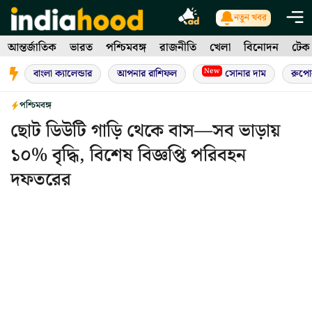
Skip
নতুন খবর
to
আন্তর্জাতিক
ভারত
পশ্চিমবঙ্গ
রাজনীতি
খেলা
বিনোদন
টেক
content
New
বাংলা ক্যালেন্ডার
আপনার রাশিফল
সোনার দাম
রুপো
পশ্চিমবঙ্গ
ছোট ডিউটি গাড়ি থেকে বাস—সব ভাড়ায়
১০% বৃদ্ধি, বিশেষ বিজ্ঞপ্তি পরিবহন
দফতরের