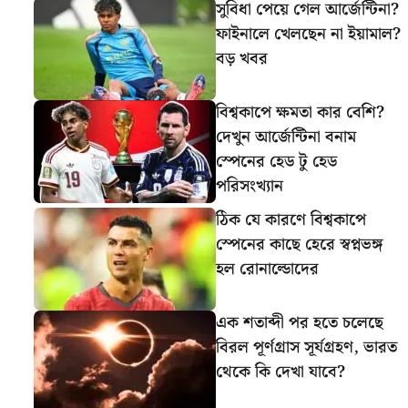
সুবিধা পেয়ে গেল আর্জেন্টিনা?
ফাইনালে খেলছেন না ইয়ামাল?
বড় খবর
বিশ্বকাপে ক্ষমতা কার বেশি?
দেখুন আর্জেন্টিনা বনাম
স্পেনের হেড টু হেড
পরিসংখ্যান
ঠিক যে কারণে বিশ্বকাপে
স্পেনের কাছে হেরে স্বপ্নভঙ্গ
হল রোনাল্ডোদের
এক শতাব্দী পর হতে চলেছে
বিরল পূর্ণগ্রাস সূর্যগ্রহণ, ভারত
থেকে কি দেখা যাবে?