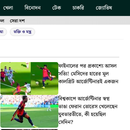
খেলা
বিনোদন
টেক
চাকরি
জ্যোতিষ
ফল
সেরা দশ
য়া
ভক্তি ও মন্ত্র
ফাইনালের পর প্রকাশ্যে আসল
সত্যি! মেসিদের হারের মূল
কালপ্রিট আর্জেন্টিনারই একজন
বিশ্বকাপে আর্জেন্টিনার স্বপ্ন
ভাঙা ফেরান তোরেস খেলেছেন
যুবভারতীতে, কী হয়েছিল
সেদিন?