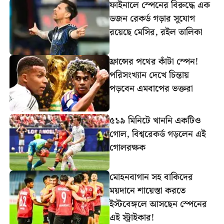
ফাইনালে স্পেনের বিরুদ্ধে এক
ডজন রেকর্ড গড়ার সুযোগ
রয়েছে মেসির, রইল তালিকা
ফ্রান্সের পথের কাঁটা স্পেন!
পরিসংখ্যান দেখে চিন্তায়
পড়বেন এমবাপের ভক্তরা
৫১৯ মিনিটে খাননি একটিও
গোল, বিশ্বরেকর্ড গড়লেন এই
গোলরক্ষক
মোহনবাগান সহ বাকিদের
ময়দানে শায়েস্তা করতে
ইস্টবেঙ্গলে আসছেন স্পেনের
এই স্ট্রাইকার!