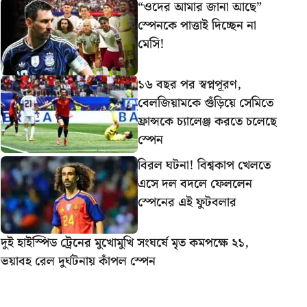
“ওদের আমার জানা আছে”
স্পেনকে পাত্তাই দিচ্ছেন না
মেসি!
১৬ বছর পর স্বপ্নপূরণ,
বেলজিয়ামকে গুঁড়িয়ে সেমিতে
ফ্রান্সকে চ্যালেঞ্জ করতে চলেছে
স্পেন
বিরল ঘটনা! বিশ্বকাপ খেলতে
এসে দল বদলে ফেললেন
স্পেনের এই ফুটবলার
দুই হাইস্পিড ট্রেনের মুখোমুখি সংঘর্ষে মৃত কমপক্ষে ২১,
ভয়াবহ রেল দুর্ঘটনায় কাঁপল স্পেন