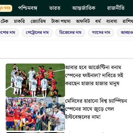
পশ্চিমবঙ্গ
ভারত
আন্তর্জাতিক
রাজনীতি
ুন খবর
টেক
চাকরি
জ্যোতিষ
টাকা পয়সা
অফবিট
ধর্ম
ব্যবসা
রাশি
ুপোর দাম
পেট্রোলের দাম
ডিজেলের দাম
গ্যাসের দাম
আবহাও
আবার হবে আর্জেন্টিনা বনাম
স্পেনের ফাইনাল? দাবিতে সই
করছেন হাজার হাজার মানুষ
মেসিদের হারানো বিশ্ব চ্যাম্পিয়ন
স্পেনের সাথে জুড়ে গেল
ইস্টবেঙ্গলের নাম!