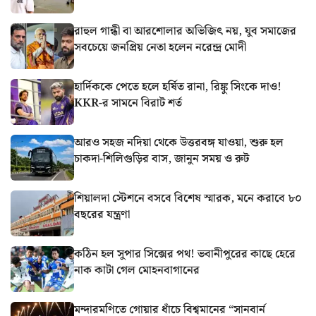
রাহুল গান্ধী বা আরশোলার অভিজিৎ নয়, যুব সমাজের
সবচেয়ে জনপ্রিয় নেতা হলেন নরেন্দ্র মোদী
হার্দিককে পেতে হলে হর্ষিত রানা, রিঙ্কু সিংকে দাও!
KKR-র সামনে বিরাট শর্ত
আরও সহজ নদিয়া থেকে উত্তরবঙ্গ যাওয়া, শুরু হল
চাকদা-শিলিগুড়ির বাস, জানুন সময় ও রুট
শিয়ালদা স্টেশনে বসবে বিশেষ স্মারক, মনে করাবে ৮০
বছরের যন্ত্রণা
কঠিন হল সুপার সিক্সের পথ! ভবানীপুরের কাছে হেরে
নাক কাটা গেল মোহনবাগানের
মন্দারমণিতে গোয়ার ধাঁচে বিশ্বমানের “সানবার্ন