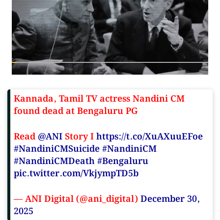
Kannada, Tamil TV actress Nandini CM
found dead at Bengaluru PG
Read
@ANI
Story I
https://t.co/XuAXuuEFoe
#NandiniCMSuicide
#NandiniCM
#NandiniCMDeath
#Bengaluru
pic.twitter.com/VkjympTD5b
— ANI Digital (@ani_digital)
December 30,
2025