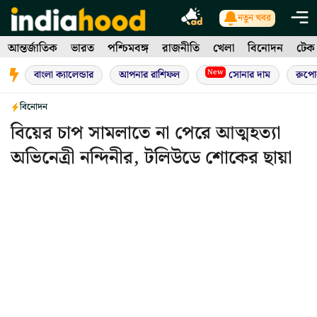
Skip
নতুন খবর
to
আন্তর্জাতিক
ভারত
পশ্চিমবঙ্গ
রাজনীতি
খেলা
বিনোদন
টেক
content
New
বাংলা ক্যালেন্ডার
আপনার রাশিফল
সোনার দাম
রুপো
বিনোদন
বিয়ের চাপ সামলাতে না পেরে আত্মহত্যা
অভিনেত্রী নন্দিনীর, টলিউডে শোকের ছায়া