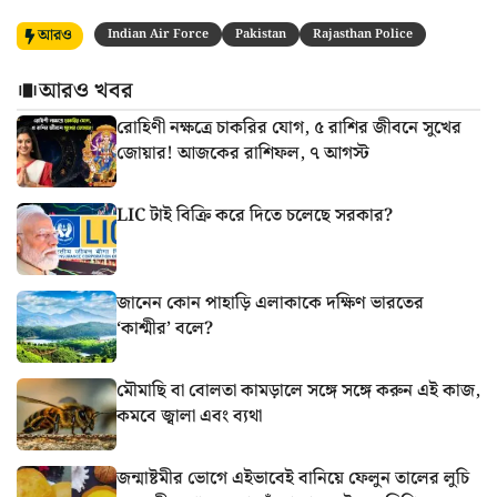
আরও
Indian Air Force
Pakistan
Rajasthan Police
আরও খবর
রোহিণী নক্ষত্রে চাকরির যোগ, ৫ রাশির জীবনে সুখের
জোয়ার! আজকের রাশিফল, ৭ আগস্ট
LIC টাই বিক্রি করে দিতে চলেছে সরকার?
জানেন কোন পাহাড়ি এলাকাকে দক্ষিণ ভারতের
‘কাশ্মীর’ বলে?
মৌমাছি বা বোলতা কামড়ালে সঙ্গে সঙ্গে করুন এই কাজ,
কমবে জ্বালা এবং ব্যথা
জন্মাষ্টমীর ভোগে এইভাবেই বানিয়ে ফেলুন তালের লুচি