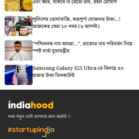
এবং ক্ষীর, থাকবে না তেঁতো ভাব, রইল রেসিপি
পুলিশের তোলাবাজি, অন্নপূর্ণা যোজনার টাকা…!
আজকের সেরা ১০ খবর (৬ আগস্ট)
“পশ্চিমবঙ্গ নাম আমরা…”, রাজ্যের নাম পরিবর্তন নিয়ে
স্পষ্ট বার্তা মুখ্যমন্ত্রীর
Samsung Galaxy S25 Ultra-তে মিলছে ৩০
হাজার টাকা ডিসকাউন্ট
খবর পড়ুন যেটা আপনার জন্য জরুরি !!