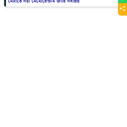
মেটাতে নয়া মেমোরেন্ডাম জারি নবান্নর