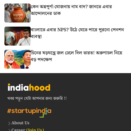
কেন অন্নপূর্ণা যোজনায় নাম বাদ? জানতে এবার
আন্দোলনের ডাক
বাংলাতে এবার NPS? উঠে যেতে পারে পুরনো পেনশন
ব্যবস্থা
চিনের ষড়যন্ত্রে জল ঢেলে দিল ভারত! অরুণাচল নিয়ে
বড় পদক্ষেপ
খবর পড়ুন যেটা আপনার জন্য জরুরি !!
About Us
Career
(Join Us)