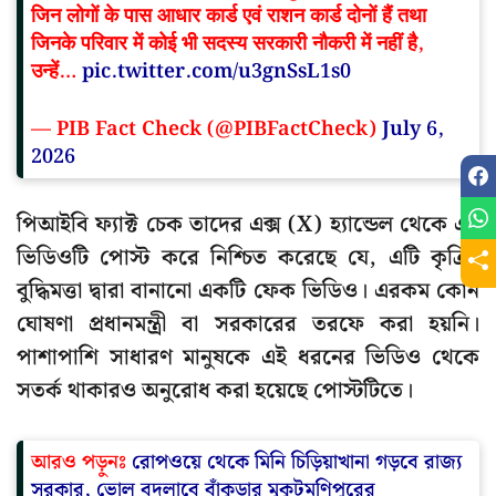
जिन लोगों के पास आधार कार्ड एवं राशन कार्ड दोनों हैं तथा
जिनके परिवार में कोई भी सदस्य सरकारी नौकरी में नहीं है,
उन्हें…
pic.twitter.com/u3gnSsL1s0
— PIB Fact Check (@PIBFactCheck)
July 6,
2026
পিআইবি ফ্যাক্ট চেক তাদের এক্স (X) হ্যান্ডেল থেকে এই
ভিডিওটি পোস্ট করে নিশ্চিত করেছে যে, এটি কৃত্রিম
বুদ্ধিমত্তা দ্বারা বানানো একটি ফেক ভিডিও। এরকম কোন
ঘোষণা প্রধানমন্ত্রী বা সরকারের তরফে করা হয়নি।
পাশাপাশি সাধারণ মানুষকে এই ধরনের ভিডিও থেকে
সতর্ক থাকারও অনুরোধ করা হয়েছে পোস্টটিতে।
আরও পড়ুনঃ
রোপওয়ে থেকে মিনি চিড়িয়াখানা গড়বে রাজ্য
সরকার, ভোল বদলাবে বাঁকুড়ার মুকুটমণিপুরের