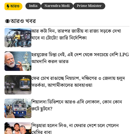
আরও
India
Narendra Modi
Prime Minister
আরও খবর
আর কটা দিন, তারপর জাতীয় বা রাজ্য সড়কে দেখা
যাবে না টোটো! জারি নির্দেশিকা
হরমুজের চিন্তা নেই, এই দেশ থেকে সবচেয়ে বেশি LPG
আমদানি করল ভারত
ফের চোখ রাঙাচ্ছে নিম্নচাপ, দক্ষিণের ৩ জেলায় হলুদ
সতর্কতা, আগামীকালের আবহাওয়া
শিয়ালদা ডিভিশনে আরও এসি লোকাল, কোন কোন
রুটে ছুটবে?
পিতৃহারা হলেন লিও, না ফেরার দেশে চলে গেলেন
মেসির বাবা