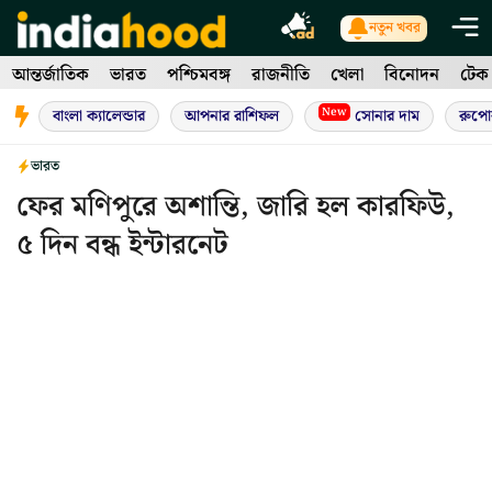
Skip
নতুন খবর
to
আন্তর্জাতিক
ভারত
পশ্চিমবঙ্গ
রাজনীতি
খেলা
বিনোদন
টেক
content
New
বাংলা ক্যালেন্ডার
আপনার রাশিফল
সোনার দাম
রুপো
ভারত
ফের মণিপুরে অশান্তি, জারি হল কারফিউ,
৫ দিন বন্ধ ইন্টারনেট