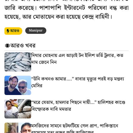
জারি করেছে। পাশাপাশি ইন্টারনেট পরিষেবা বন্ধ করা
হয়েছে, আর মোতায়েন করা হয়েছে কেন্দ্র বাহিনী।
আরও
Manipur
আরও খবর
দিঘার মোহনায় এল আড়াই টন ইলিশ ভর্তি ট্রলার, কত
দাম জেনে নিন
“উনি কখনও আমার….” বাবার মৃত্যুর পরই বড় মন্তব্য
মেসির
“মরে যেতাম, হামলার পিছনে দায়ী…” হালিশহর কাণ্ডে
বিস্ফোরক দাবি মমতার
মসজিদের সামনে ছটফটিয়ে গেল প্রাণ, পাকিস্তানে
রহস্যময় মৃত্যু লস্কর জঙ্গি আজিজের