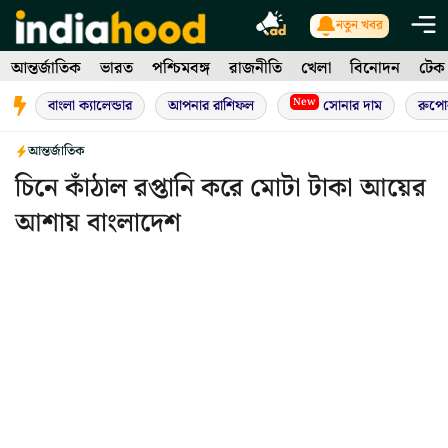
Skip
নতুন খবর
to
আন্তর্জাতিক
ভারত
পশ্চিমবঙ্গ
রাজনীতি
খেলা
বিনোদন
টেক
content
New
বাংলা ক্যালেন্ডার
আপনার রাশিফল
সোনার দাম
রুপো
আন্তর্জাতিক
চিনে কাঁঠাল রপ্তানি করে মোটা টাকা আয়ের
আশায় বাংলাদেশ