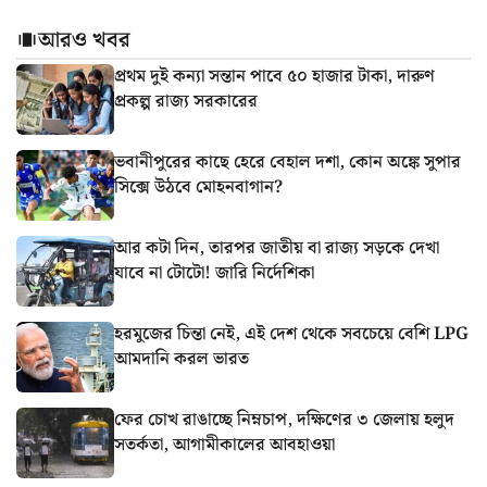
আরও খবর
প্রথম দুই কন্যা সন্তান পাবে ৫০ হাজার টাকা, দারুণ
প্রকল্প রাজ্য সরকারের
ভবানীপুরের কাছে হেরে বেহাল দশা, কোন অঙ্কে সুপার
সিক্সে উঠবে মোহনবাগান?
আর কটা দিন, তারপর জাতীয় বা রাজ্য সড়কে দেখা
যাবে না টোটো! জারি নির্দেশিকা
হরমুজের চিন্তা নেই, এই দেশ থেকে সবচেয়ে বেশি LPG
আমদানি করল ভারত
ফের চোখ রাঙাচ্ছে নিম্নচাপ, দক্ষিণের ৩ জেলায় হলুদ
সতর্কতা, আগামীকালের আবহাওয়া