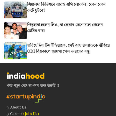
শিয়ালদা ডিভিশনে আরও এসি লোকাল, কোন কোন
রুটে ছুটবে?
পিতৃহারা হলেন লিও, না ফেরার দেশে চলে গেলেন
মেসির বাবা
হারিয়েছিল টিম ইন্ডিয়াকে, সেই আয়ারল্যান্ডকে গুঁড়িয়ে
ODI বিশ্বকাপে জায়গা পেল ভারতের বন্ধু
খবর পড়ুন যেটা আপনার জন্য জরুরি !!
About Us
Career
(Join Us)