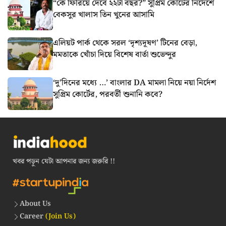
“কে ফিরিয়ে দেবে ২২টা বছর?” সুপ্রিম কোর্টের নির্দেশে
বেকসুর খালাস তিন খুনের আসামি
এলিয়ট পার্ক থেকে সরল ‘দৃশ্যদূষণ’ টিনের বেড়া,
মমতাকে খোঁচা দিয়ে বিশেষ বার্তা শুভেন্দুর
‘দু’দিনের মধ্যে …’ বাংলার DA মামলা নিয়ে নয়া নির্দেশ
সুপ্রিম কোর্টের, পরবর্তী শুনানি কবে?
খবর পড়ুন যেটা আপনার জন্য জরুরি !!
About Us
Career
(Join Us)