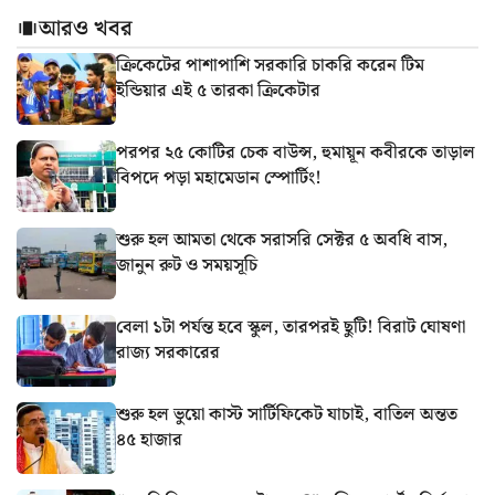
আরও খবর
ক্রিকেটের পাশাপাশি সরকারি চাকরি করেন টিম
ইন্ডিয়ার এই ৫ তারকা ক্রিকেটার
পরপর ২৫ কোটির চেক বাউন্স, হুমায়ূন কবীরকে তাড়াল
বিপদে পড়া মহামেডান স্পোর্টিং!
শুরু হল আমতা থেকে সরাসরি সেক্টর ৫ অবধি বাস,
জানুন রুট ও সময়সূচি
বেলা ১টা পর্যন্ত হবে স্কুল, তারপরই ছুটি! বিরাট ঘোষণা
রাজ্য সরকারের
শুরু হল ভুয়ো কাস্ট সার্টিফিকেট যাচাই, বাতিল অন্তত
৪৫ হাজার