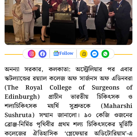
Follow
অনন্যা সরকার, কলকাতা: অস্ট্রেলিয়ার পর এবার
স্কটল্যান্ডের রয়্যাল কলেজ অফ সার্জনস অফ এডিনবরা
(The Royal College of Surgeons of
Edinburgh) প্রাচীন ভারতীয় চিকিৎসক ও
শল্যচিকিৎসক মহর্ষি সুশ্রুতকে (Maharshi
Sushruta) সম্মান জানালো। ৯০ কেজি ওজনের
ব্রোঞ্জ-নির্মিত পৃথিবীর প্রথম শল্য চিকিৎসকের মূর্তিটি
কলেজের ঐতিহাসিক ‘প্লেফেয়ার অডিটোরিয়াম’-এ