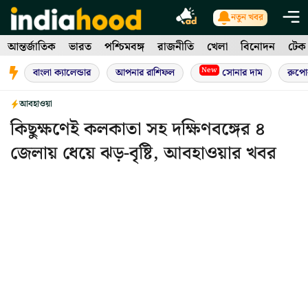
Skip
নতুন খবর
to
আন্তর্জাতিক
ভারত
পশ্চিমবঙ্গ
রাজনীতি
খেলা
বিনোদন
টেক
content
New
বাংলা ক্যালেন্ডার
আপনার রাশিফল
সোনার দাম
রুপো
আবহাওয়া
কিছুক্ষণেই কলকাতা সহ দক্ষিণবঙ্গের ৪
জেলায় ধেয়ে ঝড়-বৃষ্টি, আবহাওয়ার খবর