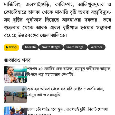
দার্জিলিং, জলপাইগুড়ি, কালিম্পং, আলিপুরদুয়ার ও
কোচবিহারে হালকা থেকে মাঝারি বৃষ্টি অথবা বজ্রবিদ্যুৎ-
সহ বৃষ্টির পূর্বাভাস দিয়েছে আবহাওয়া দফতর। তবে
শুক্রবার থেকে আরও প্রবল বৃষ্টিপাত হওয়ার সম্ভাবনা
রয়েছে উত্তরবঙ্গের জেলাগুলিতে।
আরও
Kolkata
North Bengal
South Bengal
Weather
আরও খবর
পরপর ২৫ কোটির চেক বাউন্স, হুমায়ূন কবীরকে তাড়াল
বিপদে পড়া মহামেডান স্পোর্টিং!
শুরু হল আমতা থেকে সরাসরি সেক্টর ৫ অবধি বাস,
জানুন রুট ও সময়সূচি
বেলা ১টা পর্যন্ত হবে স্কুল, তারপরই ছুটি! বিরাট ঘোষণা