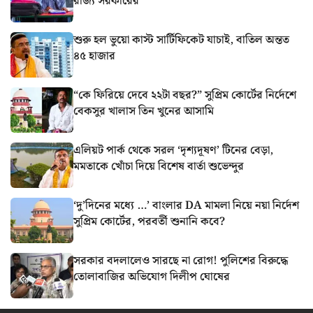
রাজ্য সরকারের
শুরু হল ভুয়ো কাস্ট সার্টিফিকেট যাচাই, বাতিল অন্তত
৪৫ হাজার
“কে ফিরিয়ে দেবে ২২টা বছর?” সুপ্রিম কোর্টের নির্দেশে
বেকসুর খালাস তিন খুনের আসামি
এলিয়ট পার্ক থেকে সরল ‘দৃশ্যদূষণ’ টিনের বেড়া,
মমতাকে খোঁচা দিয়ে বিশেষ বার্তা শুভেন্দুর
‘দু’দিনের মধ্যে …’ বাংলার DA মামলা নিয়ে নয়া নির্দেশ
সুপ্রিম কোর্টের, পরবর্তী শুনানি কবে?
সরকার বদলালেও সারছে না রোগ! পুলিশের বিরুদ্ধে
তোলাবাজির অভিযোগ দিলীপ ঘোষের