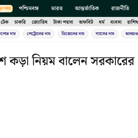
পশ্চিমবঙ্গ
ভারত
আন্তর্জাতিক
রাজনীতি
ুন খবর
টেক
চাকরি
জ্যোতিষ
টাকা পয়সা
অফবিট
ধর্ম
ব্যবসা
রাশি
ুপোর দাম
পেট্রোলের দাম
ডিজেলের দাম
গ্যাসের দাম
আবহাও
েশে কড়া নিয়ম বালেন সরকারের