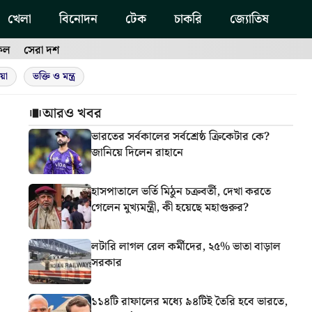
খেলা
বিনোদন
টেক
চাকরি
জ্যোতিষ
ফল
সেরা দশ
য়া
ভক্তি ও মন্ত্র
আরও খবর
ভারতের সর্বকালের সর্বশ্রেষ্ঠ ক্রিকেটার কে?
জানিয়ে দিলেন রাহানে
হাসপাতালে ভর্তি মিঠুন চক্রবর্তী, দেখা করতে
গেলেন মুখ্যমন্ত্রী, কী হয়েছে মহাগুরুর?
লটারি লাগল রেল কর্মীদের, ২৫% ভাতা বাড়াল
সরকার
১১৪টি রাফালের মধ্যে ৯৪টিই তৈরি হবে ভারতে,