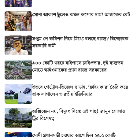
সোনা আকাশ ছুঁলেও কমল রুপোর দাম! আজকের রেট
সপ্তম পে কমিশন নিয়ে মিথ্যে বলছে রাজ্য? বিস্ফোরক
সরকারি কর্মী
৯০০ কোটি খরচে বাইপাসে ফ্লাইওভার, দুই ব্যস্ততম
মোড়ে স্কাইওয়াকের প্ল্যান রাজ্য সরকারের
উড়বে পেট্রোল-ডিজেল ছাড়াই, ‘ফ্লাইং কার’ তৈরি করে
তাক লাগালেন ভারতীয় ইঞ্জিনিয়ার
অক্সিজেন নয়, বিদ্যুৎ দিচ্ছে এই গাছ! জানুন সোলার
ট্রির বিশেষত্ব
মোদী প্রধানমন্ত্রী হওয়ার আগে ছিল ২৫.৫ কোটি