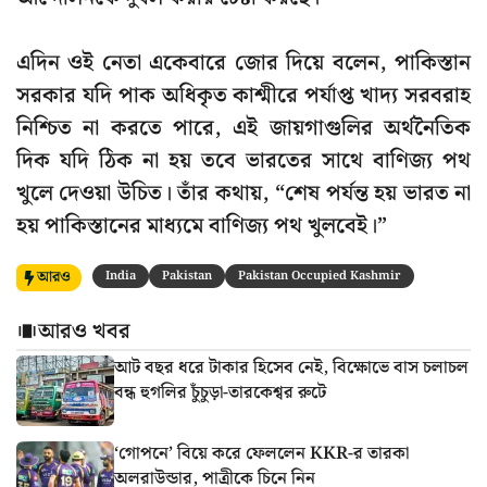
এদিন ওই নেতা একেবারে জোর দিয়ে বলেন, পাকিস্তান
সরকার যদি পাক অধিকৃত কাশ্মীরে পর্যাপ্ত খাদ্য সরবরাহ
নিশ্চিত না করতে পারে, এই জায়গাগুলির অর্থনৈতিক
দিক যদি ঠিক না হয় তবে ভারতের সাথে বাণিজ্য পথ
খুলে দেওয়া উচিত। তাঁর কথায়, “শেষ পর্যন্ত হয় ভারত না
হয় পাকিস্তানের মাধ্যমে বাণিজ্য পথ খুলবেই।”
আরও
India
Pakistan
Pakistan Occupied Kashmir
আরও খবর
আট বছর ধরে টাকার হিসেব নেই, বিক্ষোভে বাস চলাচল
বন্ধ হুগলির চুঁচুড়া-তারকেশ্বর রুটে
‘গোপনে’ বিয়ে করে ফেললেন KKR-র তারকা
অলরাউন্ডার, পাত্রীকে চিনে নিন