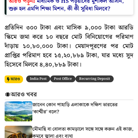
আরও পড়ুনঃ
মাধ্যমিক ও HS পড়ুয়াদের মুশকিল আসান,
শুরু হল এমপি শিক্ষা মিশন, কী কী সুবিধা মিলবে?
প্রতিদিন ৩০০ টাকা এবং মাসিক ৯,০০০ টাকা আরডি
স্কিমে জমা করে ১০ বছরে মোট বিনিয়োগের পরিমাণ
দাঁড়ায় ১০,৮০,০০০ টাকা। মেয়াদপূরণের পর মোট
প্রাপ্তির পরিমাণ হবে ১৫,২০,৮৮৯ টাকা, যার মধ্যে সুদ
হিসেবে মিলবে ৪,৪০,৮৮৯ টাকা।
আরও
India Post
Post Office
Recurring Deposit
আরও খবর
জানেন কোন পাহাড়ি এলাকাকে দক্ষিণ ভারতের
‘কাশ্মীর’ বলে?
মৌমাছি বা বোলতা কামড়ালে সঙ্গে সঙ্গে করুন এই কাজ,
কমবে জ্বালা এবং ব্যথা