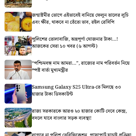
জন্মাষ্টমীর ভোগে এইভাবেই বানিয়ে ফেলুন তালের লুচি
এবং ক্ষীর, থাকবে না তেঁতো ভাব, রইল রেসিপি
পুলিশের তোলাবাজি, অন্নপূর্ণা যোজনার টাকা…!
আজকের সেরা ১০ খবর (৬ আগস্ট)
“পশ্চিমবঙ্গ নাম আমরা…”, রাজ্যের নাম পরিবর্তন নিয়ে
স্পষ্ট বার্তা মুখ্যমন্ত্রীর
Samsung Galaxy S25 Ultra-তে মিলছে ৩০
হাজার টাকা ডিসকাউন্ট
রাজ্য সরকারকে আরও ২০ হাজার কোটি দেবে কেন্দ্র,
বদলে যাবে বাংলার সড়ক ব্যবস্থা!
লাগবে না পুলিশ ভেরিফিকেশন, পাসপোর্ট যাচাই প্রক্রিয়া