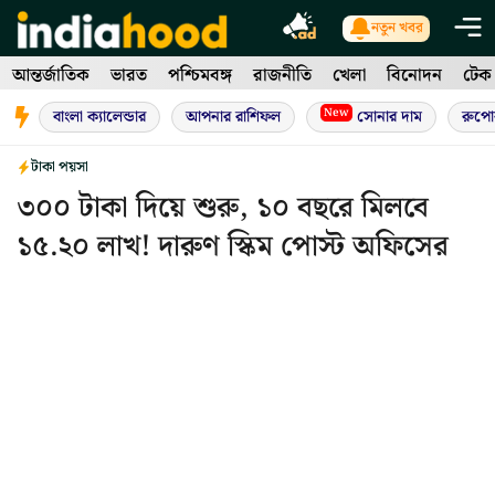
Skip
নতুন খবর
to
আন্তর্জাতিক
ভারত
পশ্চিমবঙ্গ
রাজনীতি
খেলা
বিনোদন
টেক
content
New
বাংলা ক্যালেন্ডার
আপনার রাশিফল
সোনার দাম
রুপো
টাকা পয়সা
৩০০ টাকা দিয়ে শুরু, ১০ বছরে মিলবে
১৫.২০ লাখ! দারুণ স্কিম পোস্ট অফিসের