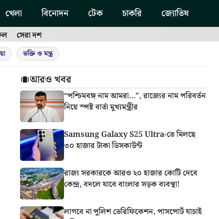
খেলা
বিনোদন
টেক
চাকরি
জ্যোতিষ
ফল
সেরা দশ
য়া
ভক্তি ও মন্ত্র
আরও খবর
“পশ্চিমবঙ্গ নাম আমরা…”, রাজ্যের নাম পরিবর্তন
নিয়ে স্পষ্ট বার্তা মুখ্যমন্ত্রীর
Samsung Galaxy S25 Ultra-তে মিলছে
৩০ হাজার টাকা ডিসকাউন্ট
রাজ্য সরকারকে আরও ২০ হাজার কোটি দেবে
কেন্দ্র, বদলে যাবে বাংলার সড়ক ব্যবস্থা!
লাগবে না পুলিশ ভেরিফিকেশন, পাসপোর্ট যাচাই