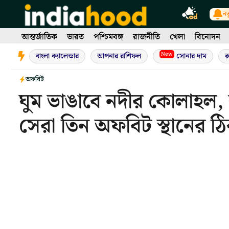
Skip
নত
to
content
আন্তর্জাতিক
ভারত
পশ্চিমবঙ্গ
রাজনীতি
খেলা
বিনোদন
New
বাংলা ক্যালেন্ডার
আপনার রাশিফল
সোনার দাম
র
অফবিট
ঘুম ভাঙাবে নদীর কোলাহল, ক
সেরা তিন অফবিট স্থানের ঠি