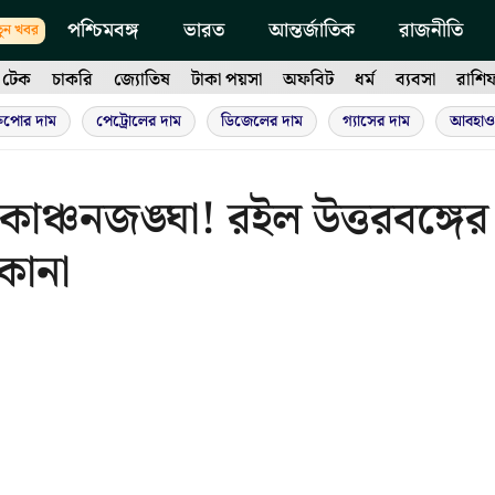
পশ্চিমবঙ্গ
ভারত
আন্তর্জাতিক
রাজনীতি
ুন খবর
টেক
চাকরি
জ্যোতিষ
টাকা পয়সা
অফবিট
ধর্ম
ব্যবসা
রাশি
ুপোর দাম
পেট্রোলের দাম
ডিজেলের দাম
গ্যাসের দাম
আবহাও
াঞ্চনজঙ্ঘা! রইল উত্তরবঙ্গের
কানা