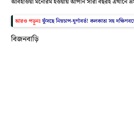
আবহাওয়া মনোরম হওয়ায় আপনি সারা বছরই এখানে ভ্
আরও পড়ুনঃ
ফুঁসছে নিম্নচাপ-ঘূর্ণাবর্ত! কলকাতা সহ দক্ষি
বিজনবাড়ি