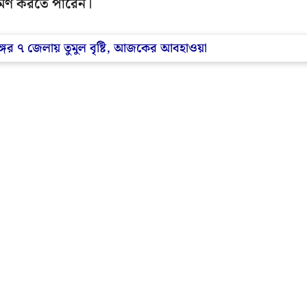
রমণ করতে পারেন।
ণবঙ্গের ৭ জেলায় তুমুল বৃষ্টি, আজকের আবহাওয়া