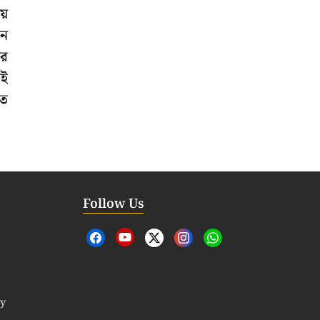
য়
ঘন
ার
াই
তে
Follow Us
cy