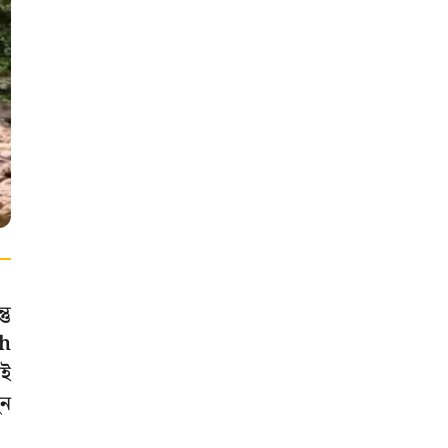
তু
th
েই
ুন