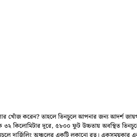
গার খোঁজ করেন? তাহলে তিনচুলে আপনার জন্য আদর্শ জায়
কে ৩২ কিলোমিটার দূরে, ৫৮০০ ফুট উচ্চতায় অবস্থিত তিনচু
িনচুলে দার্জিলিং অঞ্চলের একটি লুকানো রত্ন। একসময়কার 