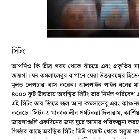
সিটং
আপনিও কি তীব্র গরম থেকে বাঁচতে এবং প্রকৃতির স
জায়গা। ঘন কমলালেবুর বাগানে ঘেরা উত্তরবঙ্গের হিড
মূলত লেপচারা বাস করেন। আলপাইন পাইন বনের মাঝে 
৪০০০ ফুট উচ্চতায় অবস্থিত সিটং তার নির্মল পরিবেশ 
এই সিটং তার জিভে জল আনা কমলালেবু এবং কাঞ্চনজঙ্ঘা
করেছে। সিটং-এ থাকাকালীন পর্যটকরা দিলারাম, কার্শিয়াং
জায়গাগুলি একদিনের জন্য ঘুরে আসার পরিকল্পনা করতে
গির্জার কাছে অবস্থিত সিটং ভিউ পয়েন্ট থেকে সবু