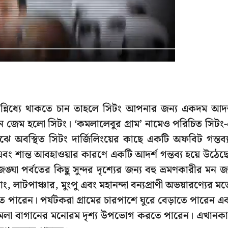
ান্নিধ্যে থাকতে চান তাহলে সিটং আপনার জন্য একদম আদর
েন জেম হলো সিটং। ‘কমলালেবুর গ্রাম’ নামেও পরিচিত সিটং
অবস্থিত সিটং দার্জিলিংয়ের কাছে একটি অফবিট গন্তব্
এবং শান্ত আবহাওয়ার কারণে একটি আদর্শ গন্তব্য হয়ে উঠেছ
 পর্বতের কিছু সুন্দর দৃশ্যের জন্য বহু ভ্রমণকারীর মন জ
, লাটপাঞ্চার, মুংপু এবং মহানন্দা বন্যপ্রাণী অভয়ারণ্যের ম
 পারেন। পর্যটকরা গ্রামের চারপাশে ঘুরে বেড়াতে পারেন এ
জ কমলা বাগানের মনোরম দৃশ্য উপভোগ করতে পারেন। এখানক