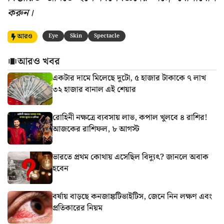
করুন।
আরও
Eye
Skin
Spectacle
আরও খবর
একটার দামে মিলেছে দুটো, ৫ হাজার টাকাকে ৭ লাখ
৩২ হাজার বানাল এই শেয়ার
রোহিনী নক্ষত্রে ব্যবসায় লাভ, কপাল খুলবে ৪ রাশির!
আজকের রাশিফল, ৮ আগস্ট
ভারতে প্রথম কোথায় এসেছিল বিদ্যুৎ? জানলে অবাক
হবেন
বর্ষায় বাড়ছে কনজাঙ্কটিভাইটিস, জেনে নিন লক্ষণ এবং
প্রতিকারের নিয়ম