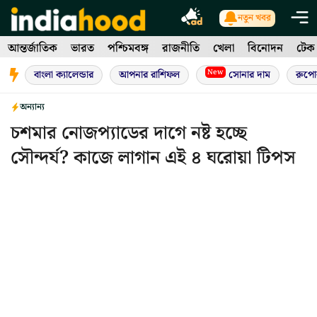
Skip
নতুন খবর
to
আন্তর্জাতিক
ভারত
পশ্চিমবঙ্গ
রাজনীতি
খেলা
বিনোদন
টেক
content
New
বাংলা ক্যালেন্ডার
আপনার রাশিফল
সোনার দাম
রুপো
অন্যান্য
চশমার নোজপ্যাডের দাগে নষ্ট হচ্ছে
সৌন্দর্য? কাজে লাগান এই ৪ ঘরোয়া টিপস