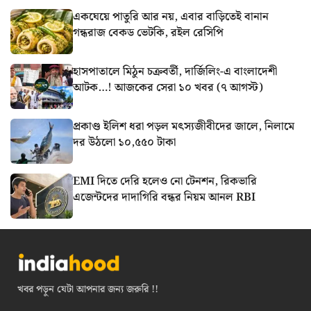
একঘেয়ে পাতুরি আর নয়, এবার বাড়িতেই বানান
গন্ধরাজ বেকড ভেটকি, রইল রেসিপি
হাসপাতালে মিঠুন চক্রবর্তী, দার্জিলিং-এ বাংলাদেশী
আটক…! আজকের সেরা ১০ খবর (৭ আগস্ট)
প্রকাণ্ড ইলিশ ধরা পড়ল মৎস্যজীবীদের জালে, নিলামে
দর উঠলো ১০,৫৫০ টাকা
EMI দিতে দেরি হলেও নো টেনশন, রিকভারি
এজেন্টদের দাদাগিরি বন্ধর নিয়ম আনল RBI
খবর পড়ুন যেটা আপনার জন্য জরুরি !!