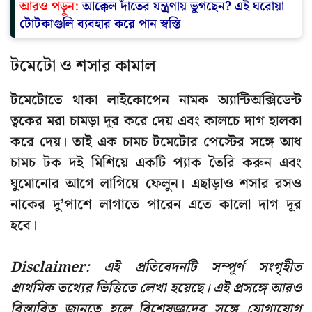
আরও পড়ুন:
আক্কেল দাঁতের যন্ত্রণায় ভুগছেন? এই ঘরোয়া
টোটকাগুলি ব্যবহার করে পান স্বস্তি
টমেটো ও শসার কামাল
টমেটোতে থাকা লাইকোপেন নামক অ্যান্টিঅক্সিডেন্ট
ত্বকের মরা চামড়া দূর করে দেয় এবং কালচে দাগ হালকা
করে দেয়। তাই এক চামচ টমেটোর পেস্টের সঙ্গে আধ
চামচ টক দই মিশিয়ে একটি প্যাক তৈরি করুন এবং
ঘুমোনোর আগে লাগিয়ে ফেলুন। এছাড়াও শসার রসও
নাকের দু’পাশে লাগাতে পারেন এতে কালো দাগ দূর
হবে।
Disclaimer: এই প্রতিবেদনটি সম্পূর্ণ সংগৃহীত
প্রাথমিক তথ্যের ভিত্তিতে লেখা হয়েছে। এই প্রসঙ্গে আরও
বিস্তারিত জানতে হলে বিশেষজ্ঞদের সঙ্গে যোগাযোগ