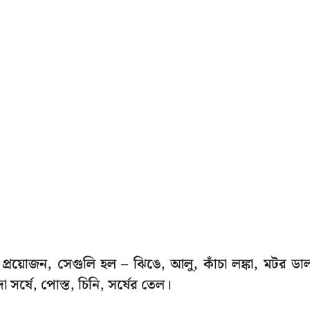
রয়োজন, সেগুলি হল – ঝিঙে, আলু, কাঁচা লঙ্কা, মটর ডা
া সর্ষে, পোস্ত, চিনি, সর্ষের তেল।