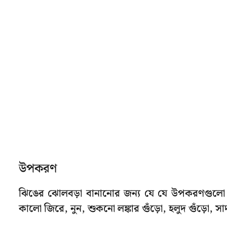
উপকরণ
ঝিঙের ঝোলবড়া বানানোর জন্য যে যে উপকরণগুলো প্
কালো জিরে, নুন, শুকনো লঙ্কার গুঁড়ো, হলুদ গুঁড়ো, সাদ