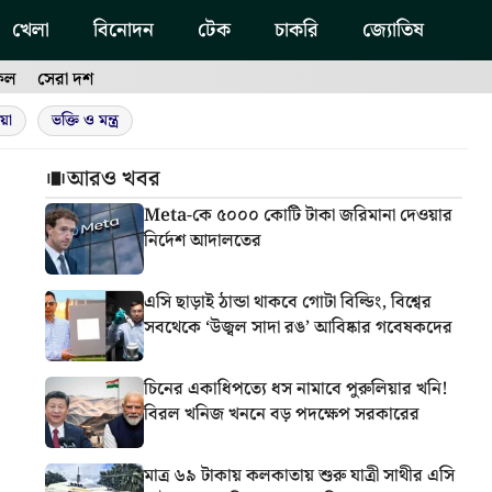
খেলা
বিনোদন
টেক
চাকরি
জ্যোতিষ
ফল
সেরা দশ
য়া
ভক্তি ও মন্ত্র
আরও খবর
Meta-কে ৫০০০ কোটি টাকা জরিমানা দেওয়ার
নির্দেশ আদালতের
এসি ছাড়াই ঠান্ডা থাকবে গোটা বিল্ডিং, বিশ্বের
সবথেকে ‘উজ্বল সাদা রঙ’ আবিষ্কার গবেষকদের
চিনের একাধিপত্যে ধস নামাবে পুরুলিয়ার খনি!
বিরল খনিজ খননে বড় পদক্ষেপ সরকারের
মাত্র ৬৯ টাকায় কলকাতায় শুরু যাত্রী সাথীর এসি