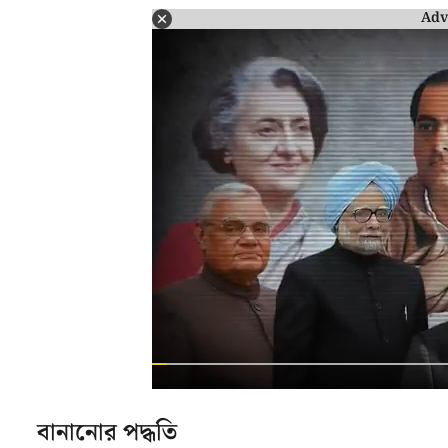
Adv
বানানোর পদ্ধতি