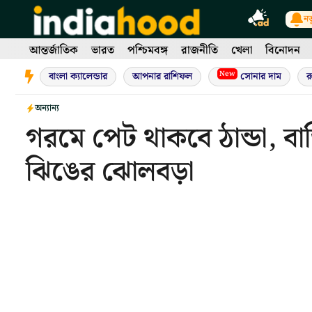
Skip
নত
to
content
আন্তর্জাতিক
ভারত
পশ্চিমবঙ্গ
রাজনীতি
খেলা
বিনোদন
New
বাংলা ক্যালেন্ডার
আপনার রাশিফল
সোনার দাম
র
অন্যান্য
গরমে পেট থাকবে ঠান্ডা, বাড়
ঝিঙের ঝোলবড়া