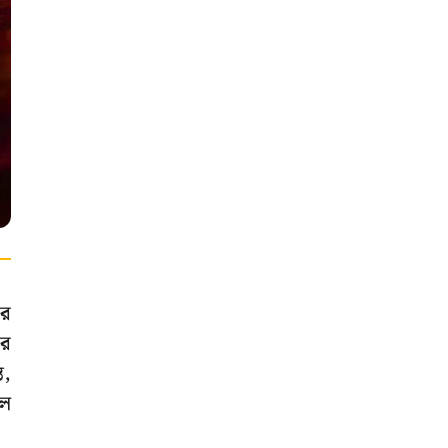
কর
দর
ত,
হল