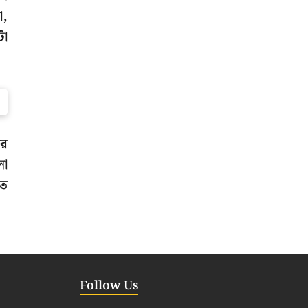
ো,
টা
রে
লো
তে
Follow Us