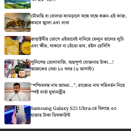
মৌমাছি বা বোলতা কামড়ালে সঙ্গে সঙ্গে করুন এই কাজ,
কমবে জ্বালা এবং ব্যথা
জন্মাষ্টমীর ভোগে এইভাবেই বানিয়ে ফেলুন তালের লুচি
এবং ক্ষীর, থাকবে না তেঁতো ভাব, রইল রেসিপি
পুলিশের তোলাবাজি, অন্নপূর্ণা যোজনার টাকা…!
আজকের সেরা ১০ খবর (৬ আগস্ট)
“পশ্চিমবঙ্গ নাম আমরা…”, রাজ্যের নাম পরিবর্তন নিয়ে
স্পষ্ট বার্তা মুখ্যমন্ত্রীর
Samsung Galaxy S25 Ultra-তে মিলছে ৩০
হাজার টাকা ডিসকাউন্ট