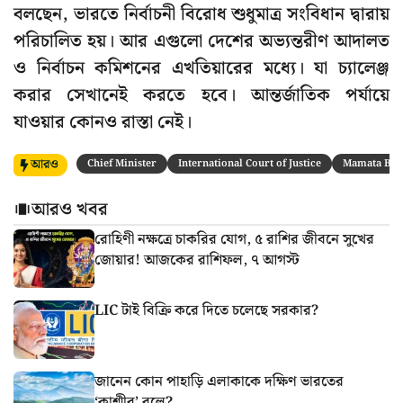
বলছেন, ভারতে নির্বাচনী বিরোধ শুধুমাত্র সংবিধান দ্বারায়
পরিচালিত হয়। আর এগুলো দেশের অভ্যন্তরীণ আদালত
ও নির্বাচন কমিশনের এখতিয়ারের মধ্যে। যা চ্যালেঞ্জ
করার সেখানেই করতে হবে। আন্তর্জাতিক পর্যায়ে
যাওয়ার কোনও রাস্তা নেই।
আরও
Chief Minister
International Court of Justice
Mamata Ban
আরও খবর
রোহিণী নক্ষত্রে চাকরির যোগ, ৫ রাশির জীবনে সুখের
জোয়ার! আজকের রাশিফল, ৭ আগস্ট
LIC টাই বিক্রি করে দিতে চলেছে সরকার?
জানেন কোন পাহাড়ি এলাকাকে দক্ষিণ ভারতের
‘কাশ্মীর’ বলে?