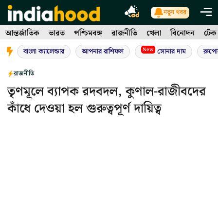
Skip
নতুন খবর
to
আন্তর্জাতিক
ভারত
পশ্চিমবঙ্গ
রাজনীতি
খেলা
বিনোদন
টেক
content
New
বাংলা ক্যালেন্ডার
আপনার রাশিফল
সোনার দাম
রুপো
রাজনীতি
তৃণমূলে ব্যাপক রদবদল, কুণাল-রাজীবদের
কাঁধে দেওয়া হল গুরুত্বপূর্ণ দায়িত্ব