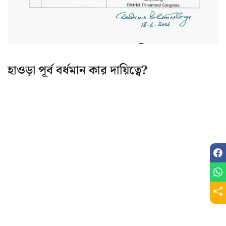
হাওড়া পূর্ব বর্ধমান কার দায়িত্বে?