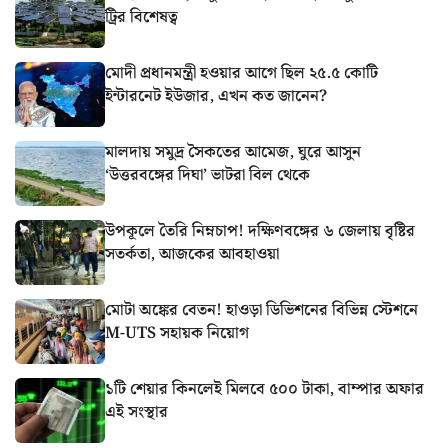
ট্রির বিশেষত্ব
মোদী প্রধানমন্ত্রী হওয়ার আগে ছিল ২৫.৫ কোটি
ইন্টারনেট ইউজার, এখন কত জানেন?
মালদায় সমুদ্র সৈকতের আমেজ, ঘুরে আসুন
‘উত্তরবঙ্গের দিঘা’ ভাটরা বিল থেকে
উপকূলে তৈরি নিম্নচাপ! দক্ষিণবঙ্গের ৬ জেলায় বৃষ্টির
সতর্কতা, আজকের আবহাওয়া
মোটা অঙ্কের বেতন! হাওড়া ডিভিশনের বিভিন্ন স্টেশনে
M-UTS সহায়ক নিয়োগ
১টি শেয়ার কিনলেই মিলবে ৫০০ টাকা, বাম্পার অফার
এই সংস্থার