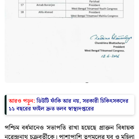
আরও পড়ুন:
ডিউটি ফাঁকি আর নয়, সরকারী চিকিৎসকদের
১১ বছরের ফাইল দ্রুত তলব স্বাস্থ্যদপ্তরের
পশ্চিম বর্ধমানেও সভাপতি রাখা হয়েছে প্রাক্তন বিধায়ক
নরেন্দ্রনাথ চক্রবর্তীকে। পাশাপাশি তৃণমূলের যুব ও মহিলা