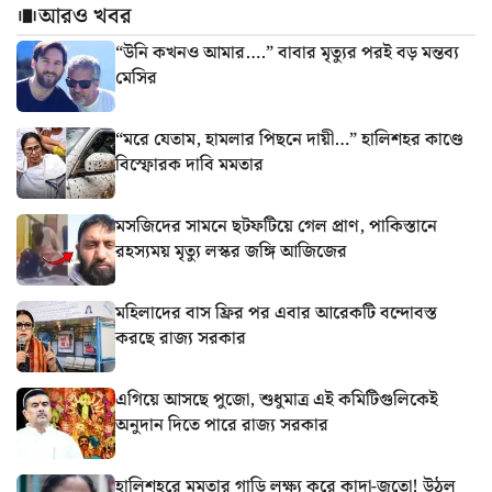
আরও খবর
“উনি কখনও আমার….” বাবার মৃত্যুর পরই বড় মন্তব্য
মেসির
“মরে যেতাম, হামলার পিছনে দায়ী…” হালিশহর কাণ্ডে
বিস্ফোরক দাবি মমতার
মসজিদের সামনে ছটফটিয়ে গেল প্রাণ, পাকিস্তানে
রহস্যময় মৃত্যু লস্কর জঙ্গি আজিজের
মহিলাদের বাস ফ্রির পর এবার আরেকটি বন্দোবস্ত
করছে রাজ্য সরকার
এগিয়ে আসছে পুজো, শুধুমাত্র এই কমিটিগুলিকেই
অনুদান দিতে পারে রাজ্য সরকার
হালিশহরে মমতার গাড়ি লক্ষ্য করে কাদা-জুতো! উঠল