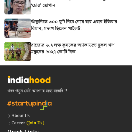
‘চোর’ স্লোগান
ঝাঁকুনিতে ৩০০ ফুট নিচে নেমে যায় এয়ার ইন্ডিয়ার
বিমান, মদ্যপ ছিলেন পাইলট!
রাজ্যের ৬.২ লক্ষ কৃষকের অ্যাকাউন্টে ঢুকল ঋণ
মকুবের ৫০২৭ কোটি টাকা
খবর পড়ুন যেটা আপনার জন্য জরুরি !!
About Us
Career
(Join Us)