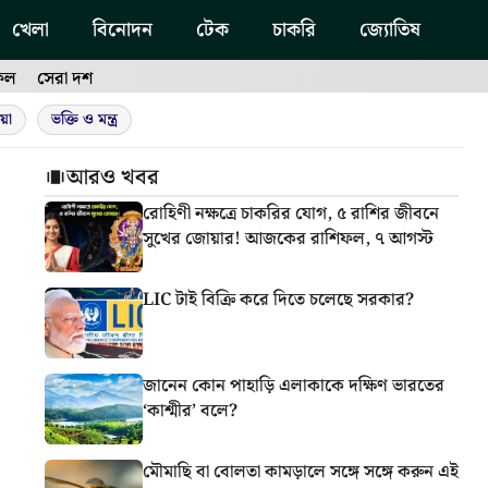
খেলা
বিনোদন
টেক
চাকরি
জ্যোতিষ
ফল
সেরা দশ
য়া
ভক্তি ও মন্ত্র
আরও খবর
রোহিণী নক্ষত্রে চাকরির যোগ, ৫ রাশির জীবনে
সুখের জোয়ার! আজকের রাশিফল, ৭ আগস্ট
LIC টাই বিক্রি করে দিতে চলেছে সরকার?
জানেন কোন পাহাড়ি এলাকাকে দক্ষিণ ভারতের
‘কাশ্মীর’ বলে?
মৌমাছি বা বোলতা কামড়ালে সঙ্গে সঙ্গে করুন এই