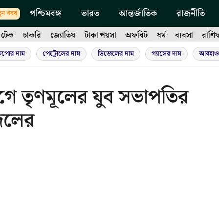
পশ্চিমবঙ্গ
ভারত
আন্তর্জাতিক
রাজনীতি
ুন খবর
টেক
চাকরি
জ্যোতিষ
টাকা পয়সা
অফবিট
ধর্ম
ব্যবসা
রাশি
ুপোর দাম
পেট্রোলের দাম
ডিজেলের দাম
গ্যাসের দাম
আবহাও
গে তৃণমূলের যুব সভাপতির
 দলের