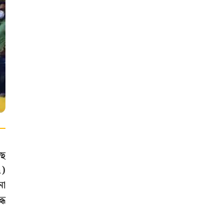
ছে
h)
না
ধে