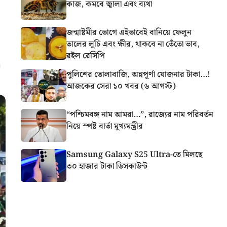
কাজ, কমবে জ্বালা এবং ব্যথা
জন্মাষ্টমীর ভোগে এইভাবেই বানিয়ে ফেলুন
তালের লুচি এবং ক্ষীর, থাকবে না তেঁতো ভাব,
রইল রেসিপি
পুলিশের তোলাবাজি, অন্নপূর্ণা যোজনার টাকা…!
আজকের সেরা ১০ খবর (৬ আগস্ট)
“পশ্চিমবঙ্গ নাম আমরা…”, রাজ্যের নাম পরিবর্তন
নিয়ে স্পষ্ট বার্তা মুখ্যমন্ত্রীর
Samsung Galaxy S25 Ultra-তে মিলছে
৩০ হাজার টাকা ডিসকাউন্ট