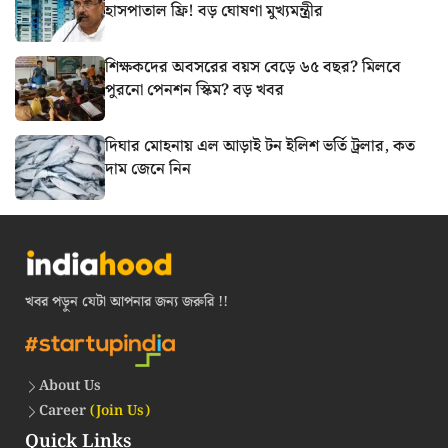
হাসপাতাল ফ্রি! বড় ঘোষণা মুখ্যমন্ত্রীর
শিক্ষকদের অবসরের বয়স বেড়ে ৬৫ বছর? মিলবে
পুরনো পেনশন স্কিম? বড় খবর
দিঘার মোহনায় এল আড়াই টন ইলিশ ভর্তি ট্রলার, কত
দাম জেনে নিন
খবর পড়ুন যেটা আপনার জন্য জরুরি !!
About Us
Career
(Join Us)
Quick Links