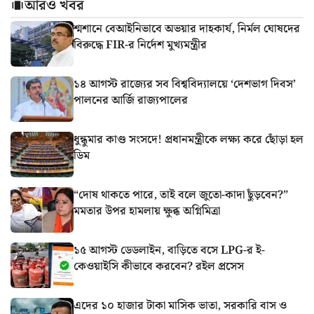
আরও খবর
শ্মশানে বেআইনিভাবে অভয়ার দাহকার্য, নির্মল ঘোষদের
বিরুদ্ধে FIR-র নির্দেশ মুখ্যমন্ত্রীর
১৪ আগস্ট রাজ্যের সব বিশ্ববিদ্যালয়ে ‘দেশভাগ দিবস’
পালনের আর্জি রাজ্যপালের
ধুন্ধুমার কাণ্ড সংসদে! প্রধানমন্ত্রীকে লক্ষ্য করে ছোঁড়া হল
ডিম
“দোষ থাকতে পারে, তাই বলে জুতো-কাদা ছুঁড়বেন?”
মমতার উপর হামলায় ক্ষুব্ধ অগ্নিমিত্রা
১৫ আগস্ট ডেডলাইন, বাড়িতে বসে LPG-র ই-
কেওয়াইসি কীভাবে করবেন? রইল প্রসেস
এদের ১০ হাজার টাকা মাসিক ভাতা, সরকারি বাস ও