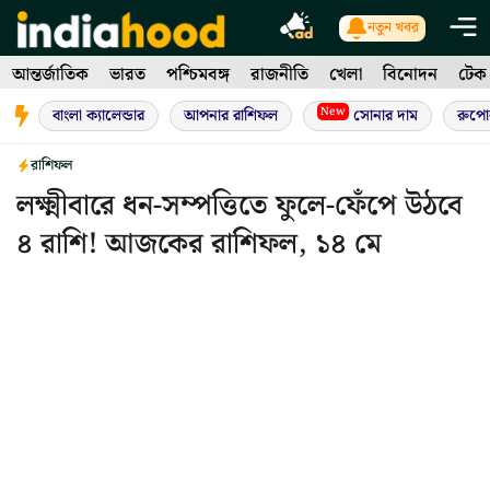
Skip
নতুন খবর
to
আন্তর্জাতিক
ভারত
পশ্চিমবঙ্গ
রাজনীতি
খেলা
বিনোদন
টেক
content
New
বাংলা ক্যালেন্ডার
আপনার রাশিফল
সোনার দাম
রুপো
রাশিফল
লক্ষ্মীবারে ধন-সম্পত্তিতে ফুলে-ফেঁপে উঠবে
৪ রাশি! আজকের রাশিফল, ১৪ মে