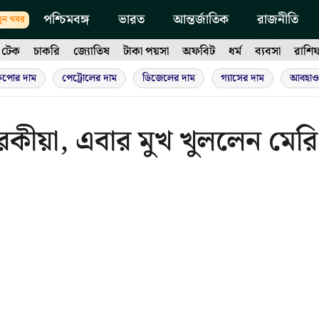
পশ্চিমবঙ্গ
ভারত
আন্তর্জাতিক
রাজনীতি
ুন খবর
টেক
চাকরি
জ্যোতিষ
টাকা পয়সা
অফবিট
ধর্ম
ব্যবসা
রাশি
ুপোর দাম
পেট্রোলের দাম
ডিজেলের দাম
গ্যাসের দাম
আবহাও
 পরকীয়া, এবার মুখ খুললেন মেরি