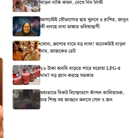
বাড়ল নাকি কমল, দেখে নিন লিস্ট
আগস্টেই সৌভাগ্যের দ্বার খুলবে ৫ রাশির, জানুন
কী বলছে বাবা ভাঙ্গার ভবিষ্যদ্বাণী
সোনা, রুপোর দামে বড় লাফ! অনেকটাই বাড়ল
দাম, আজকের রেট
১৮ টাকা অবধি বাড়তে পারে ঘরোয়া LPG-র
দাম? বড় প্ল্যান করছে সরকার
মধ্যরাতে বিকট বিস্ফোরণে কাঁপল কালিয়াচক,
চার শিশু সহ আগুনে ঝলসে গেল ৭ জন