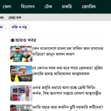
খেলা
বিনোদন
টেক
চাকরি
জ্যোতিষ
ফল
সেরা দশ
য়া
ভক্তি ও মন্ত্র
আরও খবর
কেন বাংলাদেশে হামলা হল সাকিব আল হাসানের
বাড়িতে? জানুন আসল কারণ
যে কোনও সময় করা হতে পারে গ্রেফতার! সুপ্রিম
কোর্টের দ্বারস্থ অভিষেকের আপ্তসহায়ক
এবার প্রসূতি ওয়ার্ডে আনা হচ্ছে ব্রেস্ট ফিডিং
কর্নার, বিশ্ব স্তন্যপান সপ্তাহে ঘোষণা স্বাস্থ্যমন্ত্রীর
চলতি বছরে আর কতদিন ছুটি সরকারি কর্মীদের?