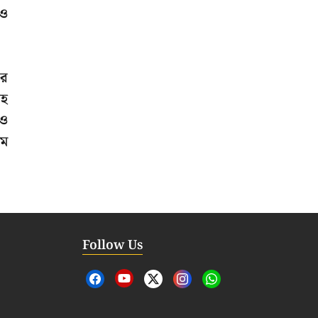
টও
পর
সহ
েও
িম
Follow Us