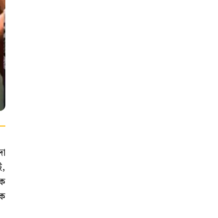
দা
ই,
িক
িক