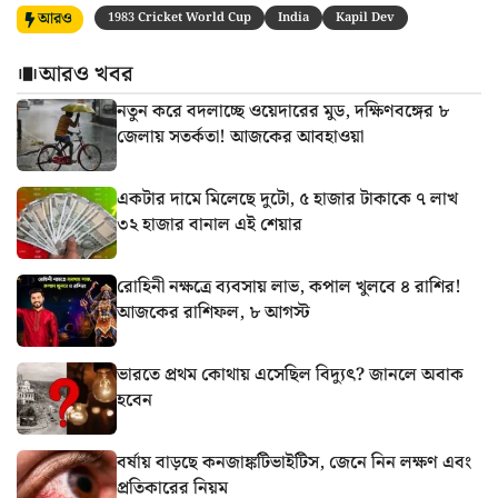
আরও
1983 Cricket World Cup
India
Kapil Dev
আরও খবর
নতুন করে বদলাচ্ছে ওয়েদারের মুড, দক্ষিণবঙ্গের ৮
জেলায় সতর্কতা! আজকের আবহাওয়া
একটার দামে মিলেছে দুটো, ৫ হাজার টাকাকে ৭ লাখ
৩২ হাজার বানাল এই শেয়ার
রোহিনী নক্ষত্রে ব্যবসায় লাভ, কপাল খুলবে ৪ রাশির!
আজকের রাশিফল, ৮ আগস্ট
ভারতে প্রথম কোথায় এসেছিল বিদ্যুৎ? জানলে অবাক
হবেন
বর্ষায় বাড়ছে কনজাঙ্কটিভাইটিস, জেনে নিন লক্ষণ এবং
প্রতিকারের নিয়ম