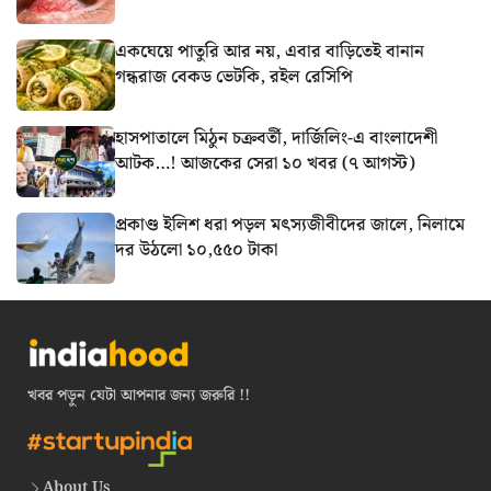
একঘেয়ে পাতুরি আর নয়, এবার বাড়িতেই বানান
গন্ধরাজ বেকড ভেটকি, রইল রেসিপি
হাসপাতালে মিঠুন চক্রবর্তী, দার্জিলিং-এ বাংলাদেশী
আটক…! আজকের সেরা ১০ খবর (৭ আগস্ট)
প্রকাণ্ড ইলিশ ধরা পড়ল মৎস্যজীবীদের জালে, নিলামে
দর উঠলো ১০,৫৫০ টাকা
খবর পড়ুন যেটা আপনার জন্য জরুরি !!
About Us