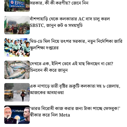
সরকার, কী কী করণীয়? জেনে নিন
বাঁশপাহাড়ি থেকে কলকাতার AC বাস চালু করল
SBSTC, জানুন রুট ও সময়সূচি
মিড-ডে মিল নিয়ে তৎপর সরকার, নতুন নির্দেশিকা জারি
স্কুলশিক্ষা দপ্তরের
দেখতে এক, ইলিশ ভেবে এই মাছ কিনছেন না তো?
চিনবেন কী করে জানুন
এক নাগাড়ে ভারী বৃষ্টির ভ্রূকুটি কলকাতা সহ ৮ জেলায়,
আজকের আবহাওয়া
‘ভারত বিরোধী কাজ করার জন্য টাকা পাচ্ছে ফেসবুক!’
স্বীকার করে নিল Meta