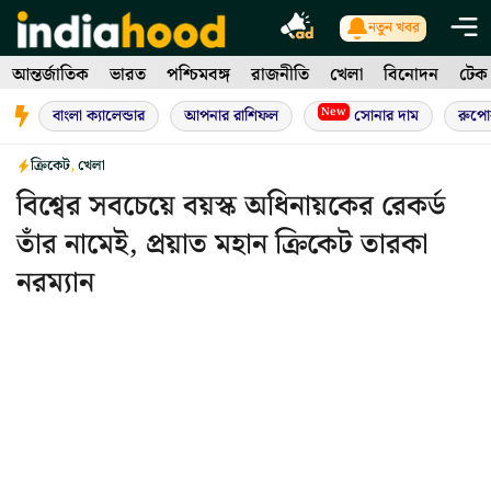
Skip
নতুন খবর
to
আন্তর্জাতিক
ভারত
পশ্চিমবঙ্গ
রাজনীতি
খেলা
বিনোদন
টেক
content
New
বাংলা ক্যালেন্ডার
আপনার রাশিফল
সোনার দাম
রুপো
ক্রিকেট
,
খেলা
বিশ্বের সবচেয়ে বয়স্ক অধিনায়কের রেকর্ড
তাঁর নামেই, প্রয়াত মহান ক্রিকেট তারকা
নরম্যান