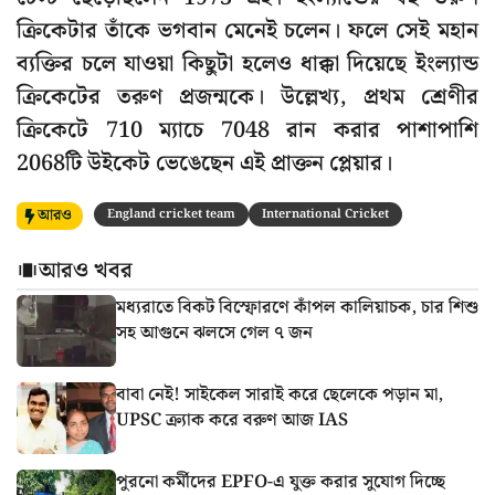
ক্রিকেটার তাঁকে ভগবান মেনেই চলেন। ফলে সেই মহান
ব্যক্তির চলে যাওয়া কিছুটা হলেও ধাক্কা দিয়েছে ইংল্যান্ড
ক্রিকেটের তরুণ প্রজন্মকে। উল্লেখ্য, প্রথম শ্রেণীর
ক্রিকেটে 710 ম্যাচে 7048 রান করার পাশাপাশি
2068টি উইকেট ভেঙেছেন এই প্রাক্তন প্লেয়ার।
আরও
England cricket team
International Cricket
আরও খবর
মধ্যরাতে বিকট বিস্ফোরণে কাঁপল কালিয়াচক, চার শিশু
সহ আগুনে ঝলসে গেল ৭ জন
বাবা নেই! সাইকেল সারাই করে ছেলেকে পড়ান মা,
UPSC ক্র্যাক করে বরুণ আজ IAS
পুরনো কর্মীদের EPFO-এ যুক্ত করার সুযোগ দিচ্ছে