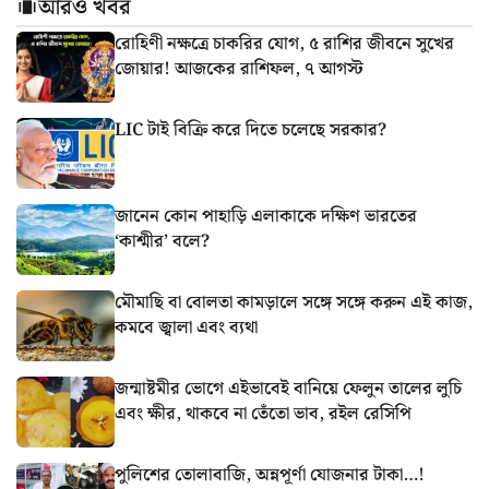
আরও খবর
রোহিণী নক্ষত্রে চাকরির যোগ, ৫ রাশির জীবনে সুখের
জোয়ার! আজকের রাশিফল, ৭ আগস্ট
LIC টাই বিক্রি করে দিতে চলেছে সরকার?
জানেন কোন পাহাড়ি এলাকাকে দক্ষিণ ভারতের
‘কাশ্মীর’ বলে?
মৌমাছি বা বোলতা কামড়ালে সঙ্গে সঙ্গে করুন এই কাজ,
কমবে জ্বালা এবং ব্যথা
জন্মাষ্টমীর ভোগে এইভাবেই বানিয়ে ফেলুন তালের লুচি
এবং ক্ষীর, থাকবে না তেঁতো ভাব, রইল রেসিপি
পুলিশের তোলাবাজি, অন্নপূর্ণা যোজনার টাকা…!