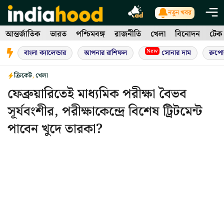
Skip
নতুন খবর
to
আন্তর্জাতিক
ভারত
পশ্চিমবঙ্গ
রাজনীতি
খেলা
বিনোদন
টেক
content
New
বাংলা ক্যালেন্ডার
আপনার রাশিফল
সোনার দাম
রুপো
ক্রিকেট
,
খেলা
ফেব্রুয়ারিতেই মাধ্যমিক পরীক্ষা বৈভব
সূর্যবংশীর, পরীক্ষাকেন্দ্রে বিশেষ ট্রিটমেন্ট
পাবেন খুদে তারকা?