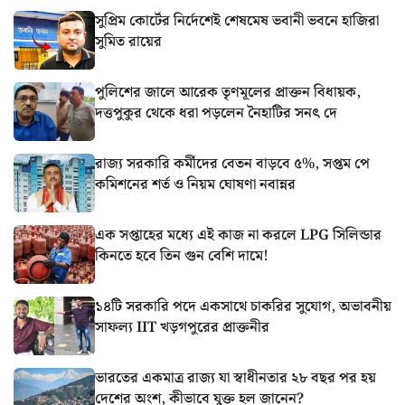
সুপ্রিম কোর্টের নির্দেশেই শেষমেষ ভবানী ভবনে হাজিরা
সুমিত রায়ের
পুলিশের জালে আরেক তৃণমূলের প্রাক্তন বিধায়ক,
দত্তপুকুর থেকে ধরা পড়লেন নৈহাটির সনৎ দে
রাজ্য সরকারি কর্মীদের বেতন বাড়বে ৫%, সপ্তম পে
কমিশনের শর্ত ও নিয়ম ঘোষণা নবান্নর
এক সপ্তাহের মধ্যে এই কাজ না করলে LPG সিলিন্ডার
কিনতে হবে তিন গুন বেশি দামে!
১৪টি সরকারি পদে একসাথে চাকরির সুযোগ, অভাবনীয়
সাফল্য IIT খড়গপুরের প্রাক্তনীর
ভারতের একমাত্র রাজ্য যা স্বাধীনতার ২৮ বছর পর হয়
দেশের অংশ, কীভাবে যুক্ত হল জানেন?