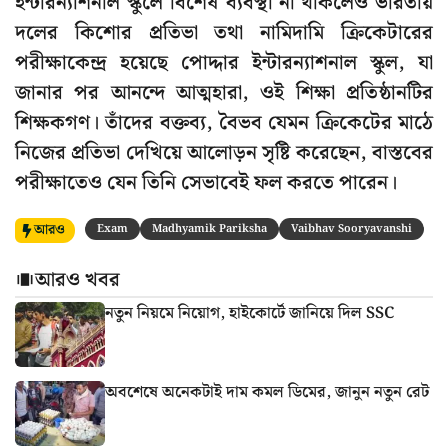
ইন্টারন্যাশনাল স্কুলে বিশেষ ব্যবস্থা না থাকলেও ভারতীয়
দলের কিশোর প্রতিভা তথা নামিদামি ক্রিকেটারের
পরীক্ষাকেন্দ্র হয়েছে পোদ্দার ইন্টারন্যাশনাল স্কুল, যা
জানার পর আনন্দে আত্মহারা, ওই শিক্ষা প্রতিষ্ঠানটির
শিক্ষকগণ। তাঁদের বক্তব্য, বৈভব যেমন ক্রিকেটের মাঠে
নিজের প্রতিভা দেখিয়ে আলোড়ন সৃষ্টি করেছেন, বাস্তবের
পরীক্ষাতেও যেন তিনি সেভাবেই ফল করতে পারেন।
আরও
Exam
Madhyamik Pariksha
Vaibhav Sooryavanshi
আরও খবর
নতুন নিয়মে নিয়োগ, হাইকোর্টে জানিয়ে দিল SSC
অবশেষে অনেকটাই দাম কমল ডিমের, জানুন নতুন রেট