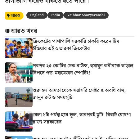
ভাগাভাগি করেও থাকতে হতে পারে।
আরও
England
India
Vaibhav Sooryavanshi
আরও খবর
ক্রিকেটের পাশাপাশি সরকারি চাকরি করেন টিম
ইন্ডিয়ার এই ৫ তারকা ক্রিকেটার
পরপর ২৫ কোটির চেক বাউন্স, হুমায়ূন কবীরকে তাড়াল
বিপদে পড়া মহামেডান স্পোর্টিং!
শুরু হল আমতা থেকে সরাসরি সেক্টর ৫ অবধি বাস,
জানুন রুট ও সময়সূচি
বেলা ১টা পর্যন্ত হবে স্কুল, তারপরই ছুটি! বিরাট ঘোষণা
রাজ্য সরকারের