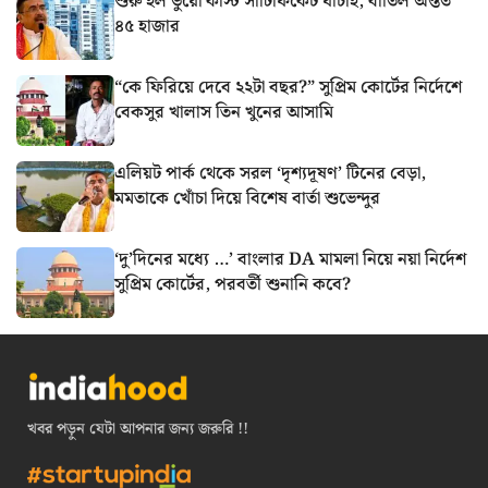
শুরু হল ভুয়ো কাস্ট সার্টিফিকেট যাচাই, বাতিল অন্তত
৪৫ হাজার
“কে ফিরিয়ে দেবে ২২টা বছর?” সুপ্রিম কোর্টের নির্দেশে
বেকসুর খালাস তিন খুনের আসামি
এলিয়ট পার্ক থেকে সরল ‘দৃশ্যদূষণ’ টিনের বেড়া,
মমতাকে খোঁচা দিয়ে বিশেষ বার্তা শুভেন্দুর
‘দু’দিনের মধ্যে …’ বাংলার DA মামলা নিয়ে নয়া নির্দেশ
সুপ্রিম কোর্টের, পরবর্তী শুনানি কবে?
খবর পড়ুন যেটা আপনার জন্য জরুরি !!