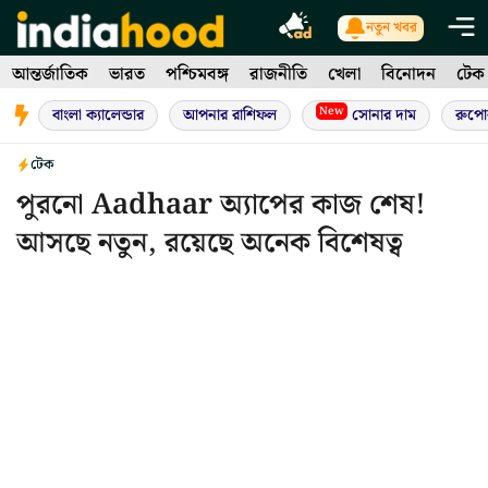
Skip
নতুন খবর
to
আন্তর্জাতিক
ভারত
পশ্চিমবঙ্গ
রাজনীতি
খেলা
বিনোদন
টেক
content
New
বাংলা ক্যালেন্ডার
আপনার রাশিফল
সোনার দাম
রুপো
টেক
পুরনো Aadhaar অ্যাপের কাজ শেষ!
আসছে নতুন, রয়েছে অনেক বিশেষত্ব