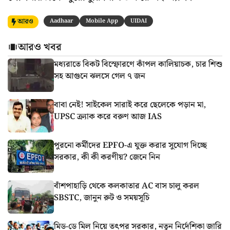
আরও
Aadhaar
Mobile App
UIDAI
আরও খবর
মধ্যরাতে বিকট বিস্ফোরণে কাঁপল কালিয়াচক, চার শিশু
সহ আগুনে ঝলসে গেল ৭ জন
বাবা নেই! সাইকেল সারাই করে ছেলেকে পড়ান মা,
UPSC ক্র্যাক করে বরুণ আজ IAS
পুরনো কর্মীদের EPFO-এ যুক্ত করার সুযোগ দিচ্ছে
সরকার, কী কী করণীয়? জেনে নিন
বাঁশপাহাড়ি থেকে কলকাতার AC বাস চালু করল
SBSTC, জানুন রুট ও সময়সূচি
মিড-ডে মিল নিয়ে তৎপর সরকার, নতুন নির্দেশিকা জারি