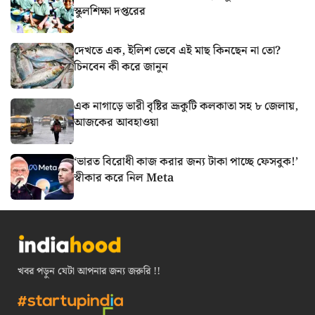
স্কুলশিক্ষা দপ্তরের
দেখতে এক, ইলিশ ভেবে এই মাছ কিনছেন না তো?
চিনবেন কী করে জানুন
এক নাগাড়ে ভারী বৃষ্টির ভ্রূকুটি কলকাতা সহ ৮ জেলায়,
আজকের আবহাওয়া
‘ভারত বিরোধী কাজ করার জন্য টাকা পাচ্ছে ফেসবুক!’
স্বীকার করে নিল Meta
খবর পড়ুন যেটা আপনার জন্য জরুরি !!