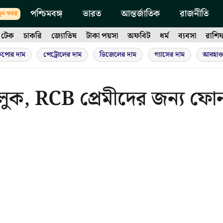
পশ্চিমবঙ্গ
ভারত
আন্তর্জাতিক
রাজনীতি
ুন খবর
টেক
চাকরি
জ্যোতিষ
টাকা পয়সা
অফবিট
ধর্ম
ব্যবসা
রাশি
ুপোর দাম
পেট্রোলের দাম
ডিজেলের দাম
গ্যাসের দাম
আবহাও
ণ লুক, RCB প্রেমীদের জন্য ফো