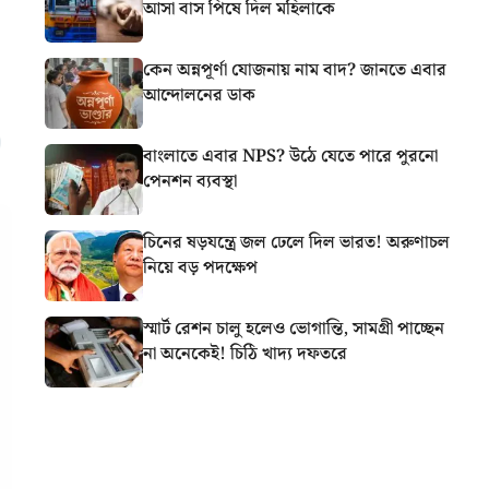
আসা বাস পিষে দিল মহিলাকে
কেন অন্নপূর্ণা যোজনায় নাম বাদ? জানতে এবার
আন্দোলনের ডাক
বাংলাতে এবার NPS? উঠে যেতে পারে পুরনো
পেনশন ব্যবস্থা
চিনের ষড়যন্ত্রে জল ঢেলে দিল ভারত! অরুণাচল
নিয়ে বড় পদক্ষেপ
স্মার্ট রেশন চালু হলেও ভোগান্তি, সামগ্রী পাচ্ছেন
না অনেকেই! চিঠি খাদ্য দফতরে