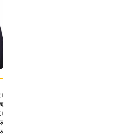
g।
ছে
ই।
ড়
িত