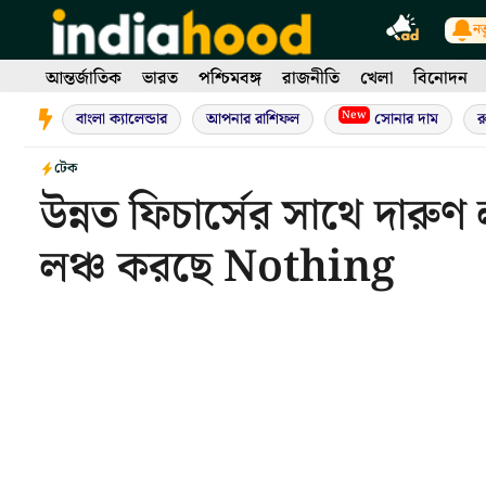
Skip
নত
to
content
আন্তর্জাতিক
ভারত
পশ্চিমবঙ্গ
রাজনীতি
খেলা
বিনোদন
New
বাংলা ক্যালেন্ডার
আপনার রাশিফল
সোনার দাম
র
টেক
উন্নত ফিচার্সের সাথে দারু
লঞ্চ করছে Nothing