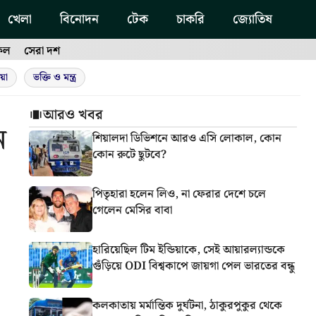
খেলা
বিনোদন
টেক
চাকরি
জ্যোতিষ
ফল
সেরা দশ
য়া
ভক্তি ও মন্ত্র
আরও খবর
ন
শিয়ালদা ডিভিশনে আরও এসি লোকাল, কোন
কোন রুটে ছুটবে?
পিতৃহারা হলেন লিও, না ফেরার দেশে চলে
গেলেন মেসির বাবা
হারিয়েছিল টিম ইন্ডিয়াকে, সেই আয়ারল্যান্ডকে
গুঁড়িয়ে ODI বিশ্বকাপে জায়গা পেল ভারতের বন্ধু
কলকাতায় মর্মান্তিক দুর্ঘটনা, ঠাকুরপুকুর থেকে