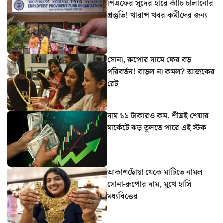
পিএফের সুদের হারে কাঁচি চালানোর
প্রস্তুতি! খারাপ খবর কর্মীদের জন্য
সোনা, রুপোর দামে ফের বড়
পরিবর্তন! বাড়ল না কমল? আজকের
রেট
দাম ১১ টাকারও কম, শীঘ্রই শেয়ার
মার্কেটে ঝড় তুলতে পারে এই স্টক
আকাশছোঁয়া থেকে মাটিতে নামল
সোনা-রুপোর দাম, মুখে হাসি
মধ্যবিত্তের