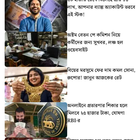
লাখ, আপনার ব্যাঙ্ক অ্যাকাউন্ট ভরবে
এই স্টক!
অষ্টম বেতন পে কমিশন নিয়ে
কর্মীদের জন্য সুখবর, লঞ্চ হল
ওয়েবসাইট
বিয়ের মরসুমে ফের দাম কমল সোনা,
রুপোর! জানুন আজকের রেট
অনলাইনে প্রতারণার শিকার হলে
মিলবে ২৫ হাজার টাকা, ঘোষণা
RBI-র