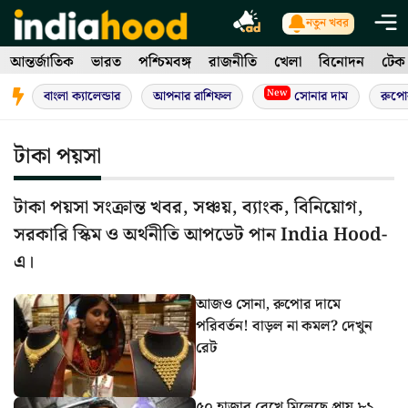
Skip
নতুন খবর
to
আন্তর্জাতিক
ভারত
পশ্চিমবঙ্গ
রাজনীতি
খেলা
বিনোদন
টেক
content
New
বাংলা ক্যালেন্ডার
আপনার রাশিফল
সোনার দাম
রুপো
টাকা পয়সা
টাকা পয়সা সংক্রান্ত খবর, সঞ্চয়, ব্যাংক, বিনিয়োগ,
সরকারি স্কিম ও অর্থনীতি আপডেট পান India Hood-
এ।
আজও সোনা, রুপোর দামে
পরিবর্তন! বাড়ল না কমল? দেখুন
রেট
৫০ হাজার রেখে মিলেছে প্রায় ৮১