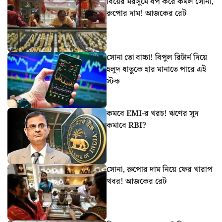
বিয়ের মরসুমে ধপ করে কমল সোনা,
রুপোর দাম! আজকের রেট
সোনা তো বাচ্চা! বিপুল রিটার্ন দিয়ে
হলুদ ধাতুকে হার মানাতে পারে এই
স্টক
কমবে EMI-র খরচ! ঋণের সুদ
কমাবে RBI?
সোনা, রুপোর দাম নিয়ে ফের খারাপ
খবর! আজকের রেট