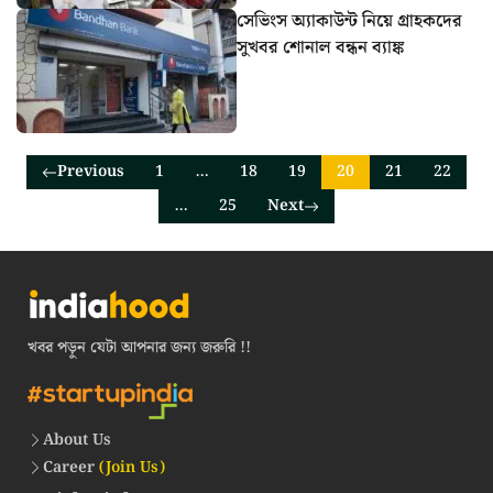
সেভিংস অ্যাকাউন্ট নিয়ে গ্রাহকদের
সুখবর শোনাল বন্ধন ব্যাঙ্ক
Previous
1
…
18
19
20
21
22
…
25
Next
খবর পড়ুন যেটা আপনার জন্য জরুরি !!
About Us
Career
(Join Us)