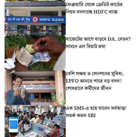
ফেব্রুয়ারি থেকে ক্রেডিট কার্ডের
নিয়ম বদলাচ্ছে HDFC ব্যাঙ্ক
বাজেটের আগে বাড়বে DA, বেতন?
সামনে এল বিরাট তথ্য
বেশি সঞ্চয় ও পেনশনের সুবিধা,
EPFO আনতে পারে বড় বদল!
শোধরাবে কর্মীদের জীবন
এক SMS-এ হয়ে যাবেন সর্বস্বান্ত!
সতর্ক করল SBI