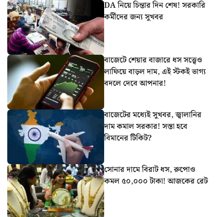
DA নিয়ে চিন্তার দিন শেষ! সরকারি
কর্মীদের জন্য সুখবর
বাজেটে শেয়ার বাজারে ধস সত্ত্বেও
লাফিয়ে বাড়ল দাম, এই স্টকই ভাগ্য
বদলে দেবে আপনার!
বাজেটের মধ্যেই সুখবর, জ্বালানির
দাম কমাল সরকার! সস্তা হবে
বিমানের টিকিট?
সোনার দামে বিরাট ধস, রুপোও
কমল ৫০,০০০ টাকা! আজকের রেট