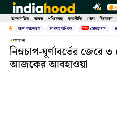
Skip
নত
to
content
আন্তর্জাতিক
ভারত
পশ্চিমবঙ্গ
রাজনীতি
খেলা
বিনোদন
New
বাংলা ক্যালেন্ডার
আপনার রাশিফল
সোনার দাম
র
আবহাওয়া
নিম্নচাপ-ঘূর্ণাবর্তের জেরে ৩ 
আজকের আবহাওয়া