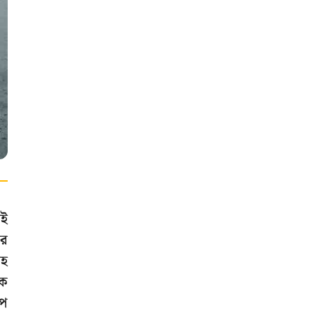
োই
ের
সহ
কে
াপ