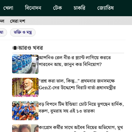
খেলা
বিনোদন
টেক
চাকরি
জ্যোতিষ
ফল
সেরা দশ
য়া
ভক্তি ও মন্ত্র
আরও খবর
আপনিও রেল নীর-র প্ল্যান্ট লাগিয়ে করতে
পারবেন আয়, জানুন কত বিনিয়োগ?
“প্রশ্ন করা ভাল, কিন্তু..” প্রথমবার জনসমক্ষে
GenZ-দের উদ্দেশ্যে বিরাট বার্তা প্রধানমন্ত্রীর
বড় বিপদে টিম ইন্ডিয়া! চোট নিয়ে ভুগছেন হার্দিক,
বরুণ, বুমরাহ সহ এই ১৩ তারকা
কংগ্রেস কর্মীর সাথে অবৈধ বিয়ের অভিযোগ, মুখ