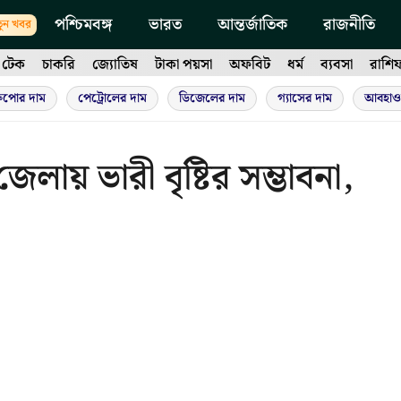
পশ্চিমবঙ্গ
ভারত
আন্তর্জাতিক
রাজনীতি
ুন খবর
টেক
চাকরি
জ্যোতিষ
টাকা পয়সা
অফবিট
ধর্ম
ব্যবসা
রাশি
ুপোর দাম
পেট্রোলের দাম
ডিজেলের দাম
গ্যাসের দাম
আবহাও
জেলায় ভারী বৃষ্টির সম্ভাবনা,