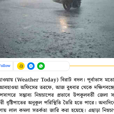
Follow
বহাওয়ায় (Weather Today) বিরাট বদল। পূর্বাভাস মত
িও আবহাওয়া অফিসের তরফে, আজ বুধবার থেকে দক্ষিণবঙ্গ
পসাগরে সম্ভাব্য নিম্নচাপের প্রভাবে উপকূলবর্তী জেলা 
ভারী বৃষ্টিপাতের অনুকূল পরিস্থিতি তৈরি হতে পারে। অন্যদি
য়গায় লাল কমলা সতর্কতা জারি করা হয়েছে। এছাড়া নিম্নচ