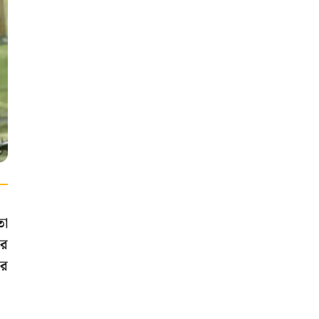
তো
ার
ের