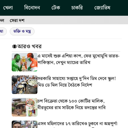
খেলা
বিনোদন
টেক
চাকরি
জ্যোতিষ
ফল
সেরা দশ
য়া
ভক্তি ও মন্ত্র
আরও খবর
এ মাসেই শুরু এশিয়া কাপ, ফের মুখোমুখি ভারত-
পাকিস্তান, দেখুন ম্যাচের তারিখ
সরকারি সাহায্যে সপ্তাহে দু’দিন ডিম দেবে স্কুল!
মিড ডে মিল নিয়ে বৈঠকে নির্দেশ
চপ বিক্রেতা থেকে ১০০ কোটির মালিক,
বীরভূমের রাম সাউকে নিয়ে তদন্তের দাবি
এসব মহিলাদের ১৭ তারিখেও ঢুকবে না অন্নপূর্ণা