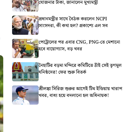
যোজনার টাকা, জানালেন মুখ্যমন্ত্রী
প্রধানমন্ত্রীর সাথে বৈঠক করলেন NCPI
সাংসদরা, কী কথা হল? প্রকাশ্যে এল সব
পেট্রোলের পর এবার CNG, PNG-তে মেশানো
হবে বায়োগ্যাস, বড় খবর
নৈহাটির বড়মা মন্দিরে কমিটিতে ঠাঁই সেই তৃণমূল
ঘনিষ্ঠদের! ফের শুরু বিতর্ক
শ্রীলঙ্কা সিরিজ শুরুর আগেই টিম ইন্ডিয়ায় খারাপ
খবর, বাধ্য হয়ে বদলানো হল অধিনায়ক!