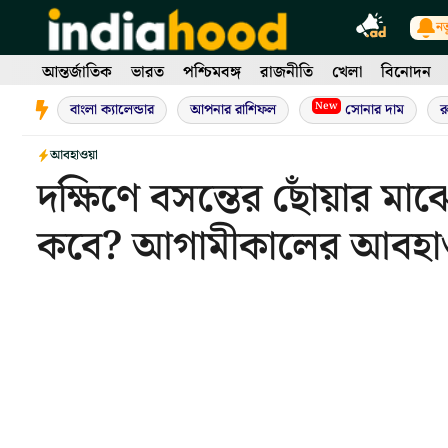
Skip
নত
to
content
আন্তর্জাতিক
ভারত
পশ্চিমবঙ্গ
রাজনীতি
খেলা
বিনোদন
New
বাংলা ক্যালেন্ডার
আপনার রাশিফল
সোনার দাম
র
আবহাওয়া
দক্ষিণে বসন্তের ছোঁয়ার মাঝ
কবে? আগামীকালের আবহাও