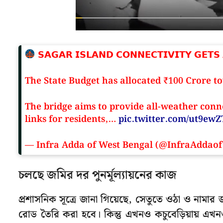
𝗦𝗔𝗚𝗔𝗥 𝗜𝗦𝗟𝗔𝗡𝗗 𝗖𝗢𝗡𝗡𝗘𝗖𝗧𝗜𝗩𝗜𝗧𝗬 𝗚𝗘𝗧𝗦
The State Budget has allocated ₹100 Crore t
The bridge aims to provide all-weather conne
links for residents,…
pic.twitter.com/ut9ewZ
— Infra Adda of West Bengal (@InfraAdda
চলছে জমির দর পুনর্মূল্যায়নের কাজ
প্রশাসনিক সূত্রে জানা গিয়েছে, সেতুতে ওঠা ও নামার জ
রোড তৈরি করা হবে। কিন্তু এখনও কচুবেড়িয়ায়