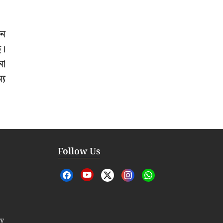
নে
ে।
নো
্য
Follow Us
cy