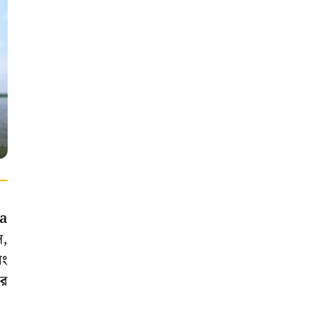
ga
ল,
বং
ার