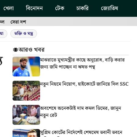
খেলা
বিনোদন
টেক
চাকরি
জ্যোতিষ
ফল
সেরা দশ
য়া
ভক্তি ও মন্ত্র
আরও খবর
য
মাঝরাতে মুখ্যমন্ত্রীর কাছে অনুরোধ, বাড়ি করার
জন্য জমি পাচ্ছেন না ঋষভ পন্থ
নতুন নিয়মে নিয়োগ, হাইকোর্টে জানিয়ে দিল SSC
অবশেষে অনেকটাই দাম কমল ডিমের, জানুন
নতুন রেট
সুপ্রিম কোর্টের নির্দেশেই শেষমেষ ভবানী ভবনে