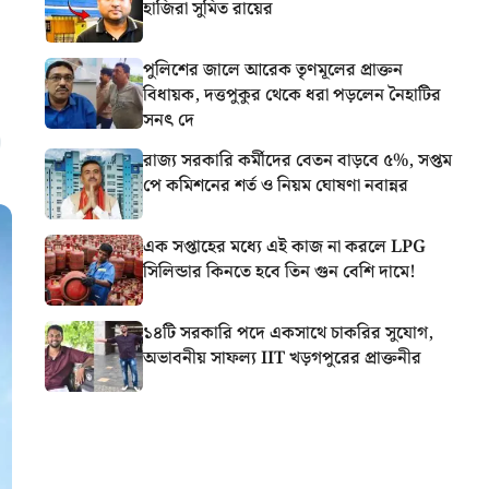
হাজিরা সুমিত রায়ের
পুলিশের জালে আরেক তৃণমূলের প্রাক্তন
বিধায়ক, দত্তপুকুর থেকে ধরা পড়লেন নৈহাটির
সনৎ দে
রাজ্য সরকারি কর্মীদের বেতন বাড়বে ৫%, সপ্তম
পে কমিশনের শর্ত ও নিয়ম ঘোষণা নবান্নর
এক সপ্তাহের মধ্যে এই কাজ না করলে LPG
সিলিন্ডার কিনতে হবে তিন গুন বেশি দামে!
১৪টি সরকারি পদে একসাথে চাকরির সুযোগ,
অভাবনীয় সাফল্য IIT খড়গপুরের প্রাক্তনীর