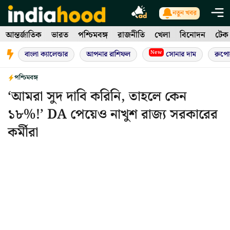
Skip
নতুন খবর
to
আন্তর্জাতিক
ভারত
পশ্চিমবঙ্গ
রাজনীতি
খেলা
বিনোদন
টেক
content
New
বাংলা ক্যালেন্ডার
আপনার রাশিফল
সোনার দাম
রুপো
পশ্চিমবঙ্গ
‘আমরা সুদ দাবি করিনি, তাহলে কেন
১৮%!’ DA পেয়েও নাখুশ রাজ্য সরকারের
কর্মীরা