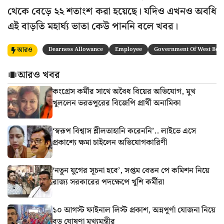
থেকে বেড়ে ২২ শতাংশ করা হয়েছে। যদিও এখনও অবধি
এই বাড়তি মহার্ঘ্য ভাতা কেউ পাননি বলে খবর।
আরও
Dearness Allowance
Employee
Government Of West Beng
আরও খবর
কংগ্রেস কর্মীর সাথে অবৈধ বিয়ের অভিযোগ, মুখ
খুললেন ভরতপুরের বিজেপি প্রার্থী অনামিকা
‘স্বরূপ বিশ্বাস শ্লীলতাহানি করেননি’.. লাইভে এসে
প্রকাশ্যে ক্ষমা চাইলেন অভিযোগকারিণী
‘নতুন যুগের সূচনা হবে’, সপ্তম বেতন পে কমিশন নিয়ে
রাজ্য সরকারের পদক্ষেপে খুশি কর্মীরা
১০ আগস্ট ফাইনাল লিস্ট প্রকাশ, অন্নপূর্ণা যোজনা নিয়ে
বড় ঘোষণা মুখ্যমন্ত্রীর