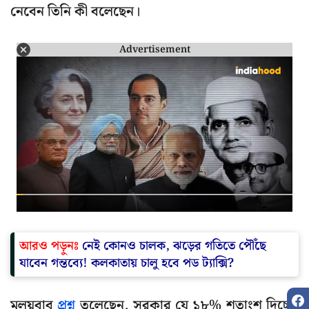
নেবেন তিনি কী বলেছেন।
Advertisement
আরও পড়ুনঃ
নেই কোনও চালক, ঝড়ের গতিতে পৌঁছে
যাবেন গন্তব্যে! কলকাতায় চালু হবে পড ট্যাক্সি?
মলয়বাবু
প্রশ্ন
তুলেছেন, সরকার যে ১৮% শতাংশ দিচ্ছে,