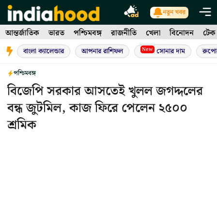
Skip
নতুন খবর
to
আন্তর্জাতিক
ভারত
পশ্চিমবঙ্গ
রাজনীতি
খেলা
বিনোদন
টেক
content
New
বাংলা ক্যালেন্ডার
আপনার রাশিফল
সোনার দাম
রুপো
পশ্চিমবঙ্গ
বিজেপি সরকার আসতেই খুলল জগদ্দলের
বন্ধ জুটমিল, কাজ ফিরে পেলেন ২৫০০
শ্রমিক