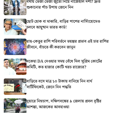
বর্ষায় ভেজা ভেজা জুতো নিয়ে নাজেহাল দশা? দ্রুত
শুকানোর পাঁচ উপায় জেনে নিন
ছোট হোক বা মাঝারি, বাড়ির পাশের নার্সিংহোমেও
চলবে আয়ুষ্মান ভারত কার্ড!
রাহু-কেতুর রাশি পরিবর্তনে ভয়ঙ্কর প্রভাব এই চার রাশির
জীবনে, বাঁচতে কী করবেন জানুন
বকেয়া DA দেওয়ার সময় বেঁধে দিল সুপ্রিম কোর্টের
কমিটি, কত হাজার কোটি খরচ রাজ্যের?
বাড়িতে বসে মাত্র ১০ টাকায় বানিয়ে নিন বার্থ
সার্টিফিকেট, জেনে নিন পদ্ধতি
দুয়ারে নিম্নচাপ, দক্ষিণবঙ্গের ৯ জেলায় প্রবল বৃষ্টির
আশঙ্কা, আজকের আবহাওয়া