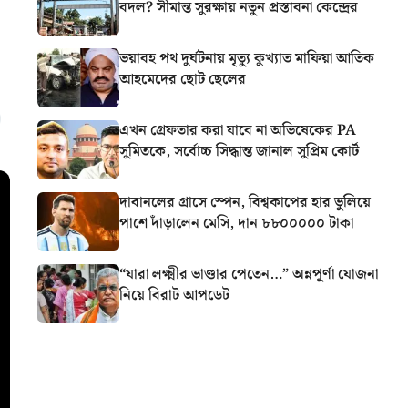
বদল? সীমান্ত সুরক্ষায় নতুন প্রস্তাবনা কেন্দ্রের
ভয়াবহ পথ দুর্ঘটনায় মৃত্যু কুখ্যাত মাফিয়া আতিক
আহমেদের ছোট ছেলের
এখন গ্রেফতার করা যাবে না অভিষেকের PA
সুমিতকে, সর্বোচ্চ সিদ্ধান্ত জানাল সুপ্রিম কোর্ট
দাবানলের গ্রাসে স্পেন, বিশ্বকাপের হার ভুলিয়ে
পাশে দাঁড়ালেন মেসি, দান ৮৮০০০০০ টাকা
“যারা লক্ষ্মীর ভাণ্ডার পেতেন…” অন্নপূর্ণা যোজনা
নিয়ে বিরাট আপডেট