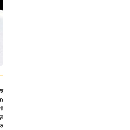
ছে
an
ণা
়া
তে