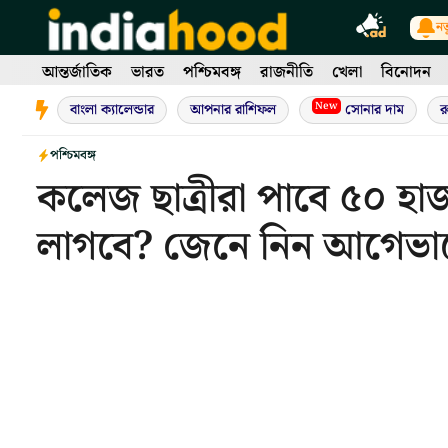
Skip
নত
to
content
আন্তর্জাতিক
ভারত
পশ্চিমবঙ্গ
রাজনীতি
খেলা
বিনোদন
New
বাংলা ক্যালেন্ডার
আপনার রাশিফল
সোনার দাম
র
পশ্চিমবঙ্গ
কলেজ ছাত্রীরা পাবে ৫০ হাজ
লাগবে? জেনে নিন আগেভা