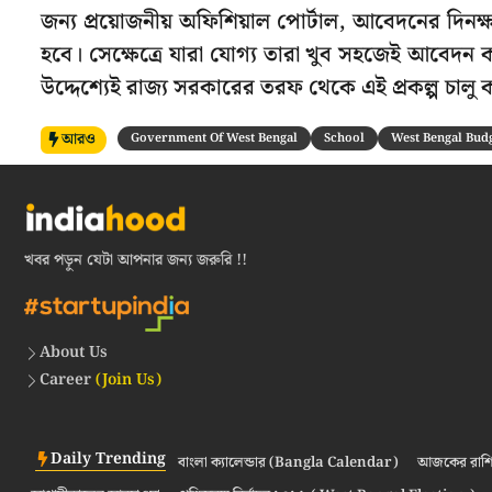
জন্য প্রয়োজনীয় অফিশিয়াল পোর্টাল, আবেদনের দিনক্ষ
হবে। সেক্ষেত্রে যারা যোগ্য তারা খুব সহজেই আবেদন ক
উদ্দেশ্যেই রাজ্য সরকারের তরফ থেকে এই প্রকল্প চালু 
আরও
Government Of West Bengal
School
West Bengal Budg
খবর পড়ুন যেটা আপনার জন্য জরুরি !!
About Us
Career
(Join Us)
Daily Trending
বাংলা ক্যালেন্ডার (Bangla Calendar)
আজকের রাশি