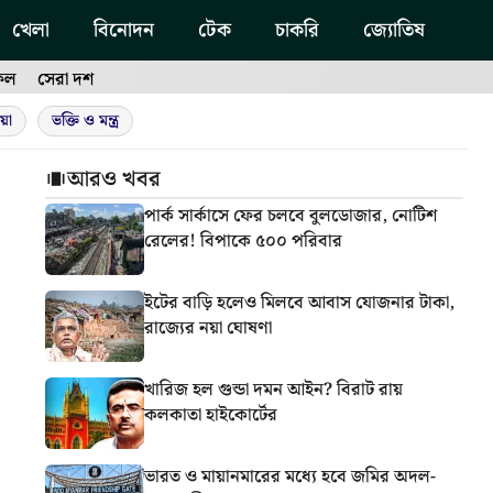
খেলা
বিনোদন
টেক
চাকরি
জ্যোতিষ
ফল
সেরা দশ
য়া
ভক্তি ও মন্ত্র
আরও খবর
পার্ক সার্কাসে ফের চলবে বুলডোজার, নোটিশ
রেলের! বিপাকে ৫০০ পরিবার
ইটের বাড়ি হলেও মিলবে আবাস যোজনার টাকা,
রাজ্যের নয়া ঘোষণা
খারিজ হল গুন্ডা দমন আইন? বিরাট রায়
কলকাতা হাইকোর্টের
ভারত ও মায়ানমারের মধ্যে হবে জমির অদল-