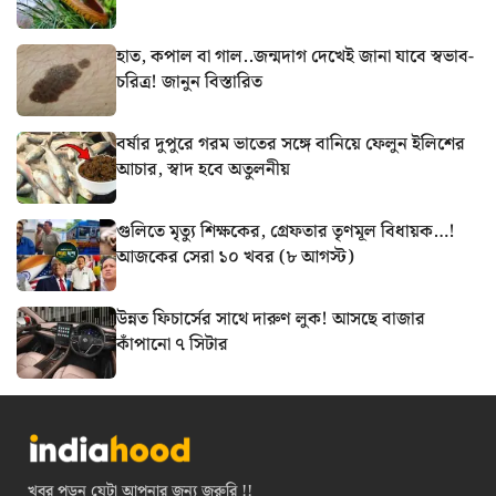
হাত, কপাল বা গাল..জন্মদাগ দেখেই জানা যাবে স্বভাব-
চরিত্র! জানুন বিস্তারিত
বর্ষার দুপুরে গরম ভাতের সঙ্গে বানিয়ে ফেলুন ইলিশের
আচার, স্বাদ হবে অতুলনীয়
গুলিতে মৃত্যু শিক্ষকের, গ্রেফতার তৃণমূল বিধায়ক…!
আজকের সেরা ১০ খবর (৮ আগস্ট)
উন্নত ফিচার্সের সাথে দারুণ লুক! আসছে বাজার
কাঁপানো ৭ সিটার
খবর পড়ুন যেটা আপনার জন্য জরুরি !!