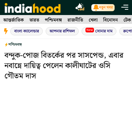
Skip
নতুন খবর
to
আন্তর্জাতিক
ভারত
পশ্চিমবঙ্গ
রাজনীতি
খেলা
বিনোদন
টেক
content
New
বাংলা ক্যালেন্ডার
আপনার রাশিফল
সোনার দাম
রুপো
পশ্চিমবঙ্গ
বন্দুক-পোজ বিতর্কের পর সাসপেন্ড, এবার
নবান্নে দায়িত্ব পেলেন কালীঘাটের ওসি
গৌতম দাস