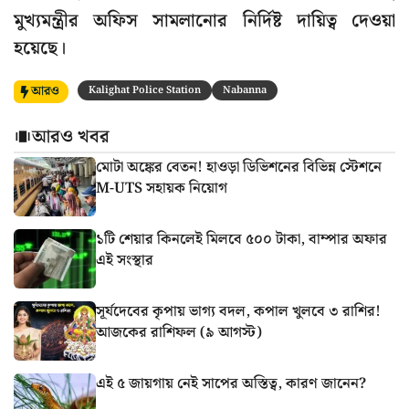
মুখ্যমন্ত্রীর অফিস সামলানোর নির্দিষ্ট দায়িত্ব দেওয়া
হয়েছে।
আরও
Kalighat Police Station
Nabanna
আরও খবর
মোটা অঙ্কের বেতন! হাওড়া ডিভিশনের বিভিন্ন স্টেশনে
M-UTS সহায়ক নিয়োগ
১টি শেয়ার কিনলেই মিলবে ৫০০ টাকা, বাম্পার অফার
এই সংস্থার
সূর্যদেবের কৃপায় ভাগ্য বদল, কপাল খুলবে ৩ রাশির!
আজকের রাশিফল (৯ আগস্ট)
এই ৫ জায়গায় নেই সাপের অস্তিত্ব, কারণ জানেন?