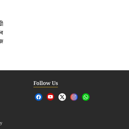
়ী
বে
আজ
Follow Us
cy