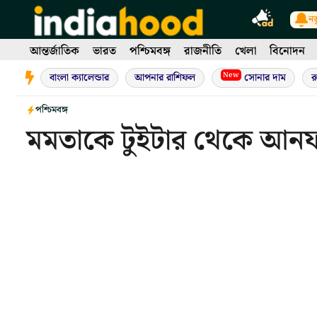
Skip
নত
to
content
আন্তর্জাতিক
ভারত
পশ্চিমবঙ্গ
রাজনীতি
খেলা
বিনোদন
New
বাংলা ক্যালেন্ডার
আপনার রাশিফল
সোনার দাম
র
পশ্চিমবঙ্গ
মমতাকে টুইটার থেকে আন