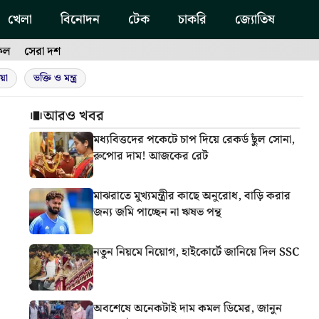
খেলা
বিনোদন
টেক
চাকরি
জ্যোতিষ
ফল
সেরা দশ
য়া
ভক্তি ও মন্ত্র
আরও খবর
মধ্যবিত্তদের পকেটে চাপ দিয়ে রেকর্ড ছুঁল সোনা,
রুপোর দাম! আজকের রেট
মাঝরাতে মুখ্যমন্ত্রীর কাছে অনুরোধ, বাড়ি করার
জন্য জমি পাচ্ছেন না ঋষভ পন্থ
নতুন নিয়মে নিয়োগ, হাইকোর্টে জানিয়ে দিল SSC
অবশেষে অনেকটাই দাম কমল ডিমের, জানুন