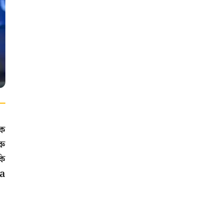
কক
রু
কি
ta