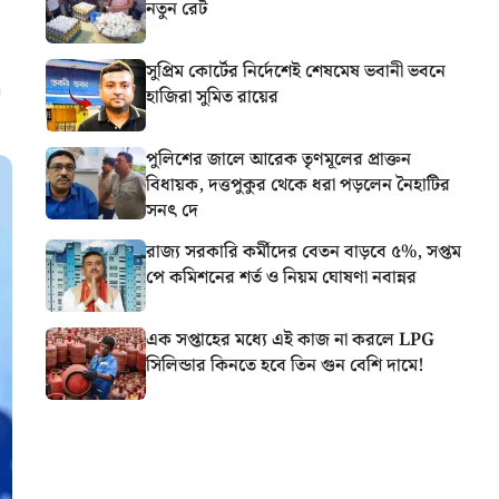
নতুন রেট
সুপ্রিম কোর্টের নির্দেশেই শেষমেষ ভবানী ভবনে
হাজিরা সুমিত রায়ের
পুলিশের জালে আরেক তৃণমূলের প্রাক্তন
বিধায়ক, দত্তপুকুর থেকে ধরা পড়লেন নৈহাটির
সনৎ দে
রাজ্য সরকারি কর্মীদের বেতন বাড়বে ৫%, সপ্তম
পে কমিশনের শর্ত ও নিয়ম ঘোষণা নবান্নর
এক সপ্তাহের মধ্যে এই কাজ না করলে LPG
সিলিন্ডার কিনতে হবে তিন গুন বেশি দামে!