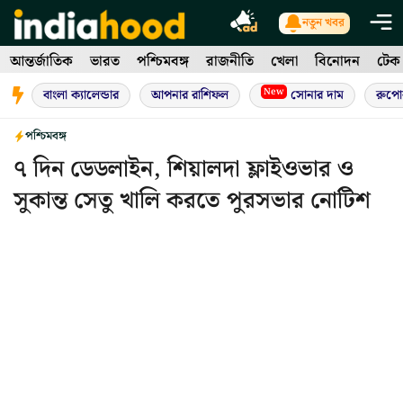
Skip
নতুন খবর
to
আন্তর্জাতিক
ভারত
পশ্চিমবঙ্গ
রাজনীতি
খেলা
বিনোদন
টেক
content
New
বাংলা ক্যালেন্ডার
আপনার রাশিফল
সোনার দাম
রুপো
পশ্চিমবঙ্গ
৭ দিন ডেডলাইন, শিয়ালদা ফ্লাইওভার ও
সুকান্ত সেতু খালি করতে পুরসভার নোটিশ