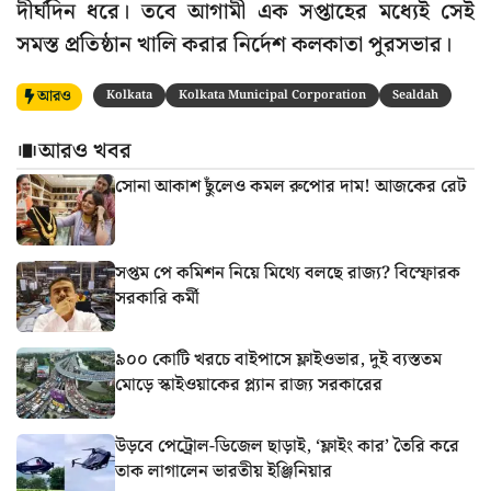
দীর্ঘদিন ধরে। তবে আগামী এক সপ্তাহের মধ্যেই সেই
সমস্ত প্রতিষ্ঠান খালি করার নির্দেশ কলকাতা পুরসভার।
আরও
Kolkata
Kolkata Municipal Corporation
Sealdah
আরও খবর
সোনা আকাশ ছুঁলেও কমল রুপোর দাম! আজকের রেট
সপ্তম পে কমিশন নিয়ে মিথ্যে বলছে রাজ্য? বিস্ফোরক
সরকারি কর্মী
৯০০ কোটি খরচে বাইপাসে ফ্লাইওভার, দুই ব্যস্ততম
মোড়ে স্কাইওয়াকের প্ল্যান রাজ্য সরকারের
উড়বে পেট্রোল-ডিজেল ছাড়াই, ‘ফ্লাইং কার’ তৈরি করে
তাক লাগালেন ভারতীয় ইঞ্জিনিয়ার