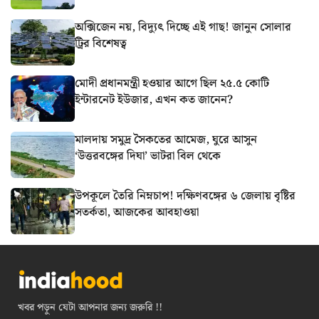
অক্সিজেন নয়, বিদ্যুৎ দিচ্ছে এই গাছ! জানুন সোলার
ট্রির বিশেষত্ব
মোদী প্রধানমন্ত্রী হওয়ার আগে ছিল ২৫.৫ কোটি
ইন্টারনেট ইউজার, এখন কত জানেন?
মালদায় সমুদ্র সৈকতের আমেজ, ঘুরে আসুন
‘উত্তরবঙ্গের দিঘা’ ভাটরা বিল থেকে
উপকূলে তৈরি নিম্নচাপ! দক্ষিণবঙ্গের ৬ জেলায় বৃষ্টির
সতর্কতা, আজকের আবহাওয়া
খবর পড়ুন যেটা আপনার জন্য জরুরি !!