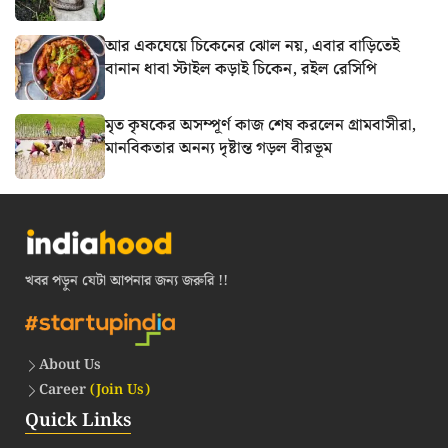
আর একঘেয়ে চিকেনের ঝোল নয়, এবার বাড়িতেই
বানান ধাবা স্টাইল কড়াই চিকেন, রইল রেসিপি
মৃত কৃষকের অসম্পূর্ণ কাজ শেষ করলেন গ্রামবাসীরা,
মানবিকতার অনন্য দৃষ্টান্ত গড়ল বীরভূম
খবর পড়ুন যেটা আপনার জন্য জরুরি !!
About Us
Career
(Join Us)
Quick Links